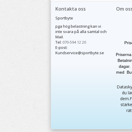
Kontakta oss
Om os
Sportbyte
pga hög belastning kan vi
inte svara på alla samtal och
Mail.
Tel:
070-594 12 20
Pris
E-post:
Kundservice@sportbyte.se
Priserna
Betalnin
dagar. 
med Buss
Dataskyd
du lä
dem.F
stärke
rät