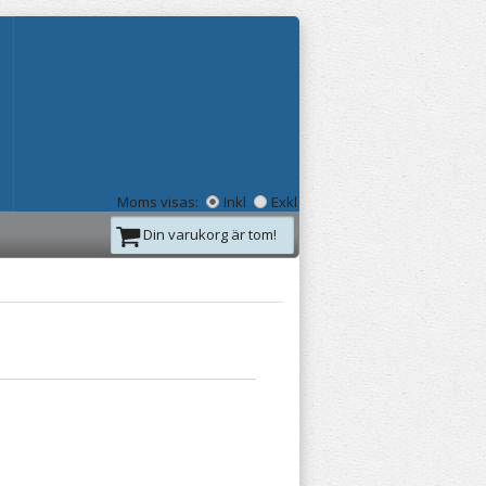
Moms visas:
Inkl
Exkl
Din varukorg är tom!