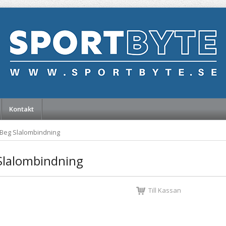
Kontakt
Beg Slalombindning
Slalombindning
Till Kassan