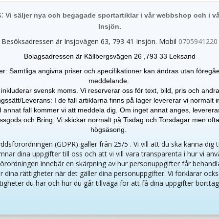
s:
Vi säljer nya och begagade sportartiklar i vår webbshop och i vå
Insjön.
Besöksadressen är Insjövägen 63, 793 41 Insjön. Mobil
0705941220
Bolagsadressen är Källbergsvägen 26 ,793 33 Leksand
er: Samtliga angivna priser och specifikationer kan ändras
utan föregå
meddelande.
 inkluderar svensk moms. Vi reserverar oss för text, bild, pris och andra 
gssätt/Leverans: I de fall artiklarna finns på lager levererar vi normalt
I annat fall kommer vi att meddela dig. Om inget annat anges, leverer
gods och Bring. Vi skickar normalt på Tisdag och Torsdagar men oft
högsäsong.
dsförordningen (GDPR) gäller från 25/5 . Vi vill att du ska känna dig 
mnar dina uppgifter till oss och att vi vill vara transparenta i hur vi an
örordningen innebär en skärpning av hur personuppgifter får behandl
r dina rättigheter när det gäller dina personuppgifter. Vi förklarar ocks
tigheter du har och hur du går tillväga för att få dina uppgifter bortta