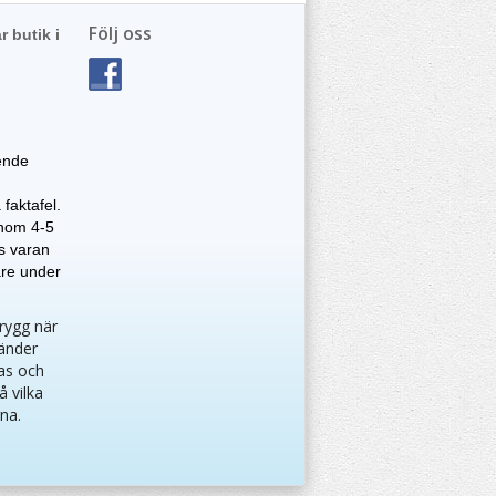
Följ oss
r butik i
ende
faktafel.
 inom 4-5
as varan
are under
trygg när
vänder
as och
å vilka
gna.