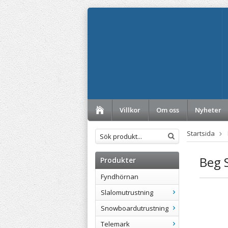
Villkor
Om oss
Nyheter
Startsida
Beg 
Produkter
Fyndhörnan
Slalomutrustning
Snowboardutrustning
Telemark