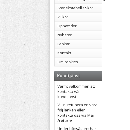
Storlekstabell / Skor
Villkor
Öppettider
Nyheter
Länkar
Kontakt
Om cookies
Kundtjänst
Varmt välkommen att
kontakta vår
kundtjänst
Vill ni retunera en vara
följ länken eller
kontakta oss via Mail.
/return/
Under högsäsong har