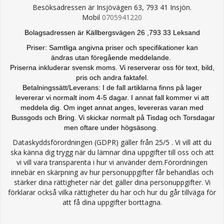
Besöksadressen är Insjövägen 63, 793 41 Insjön.
Mobil
0705941220
Bolagsadressen är Källbergsvägen 26 ,793 33 Leksand
Priser: Samtliga angivna priser och specifikationer kan
ändras
utan föregående meddelande.
Priserna inkluderar svensk moms. Vi reserverar oss för text, bild,
pris och andra faktafel.
Betalningssätt/Leverans: I de fall artiklarna finns på lager
levererar vi normalt inom 4-5 dagar. I annat fall kommer vi att
meddela dig. Om inget annat anges, levereras varan med
Bussgods och Bring. Vi skickar normalt på Tisdag och Torsdagar
men oftare under högsäsong.
Dataskyddsförordningen (GDPR) gäller från 25/5 . Vi vill att du
ska känna dig trygg när du lämnar dina uppgifter till oss och att
vi vill vara transparenta i hur vi använder dem.Förordningen
innebär en skärpning av hur personuppgifter får behandlas och
stärker dina rättigheter när det gäller dina personuppgifter. Vi
förklarar också vilka rättigheter du har och hur du går tillväga för
att få dina uppgifter borttagna.