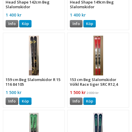
Head Shape 142cm Beg
Head Shape 149cm Beg
Slalomskidor
Slalomskidor
1 400 kr
1 400 kr
Info
Köp
Info
Köp
159 cm Beg Slalomskidor R 15
153 cm Beg Slalomskidor
116 84 105
Völkl Race tiger SRC R12,4
122-73-103
1 500 kr
1 500 kr
2 000 kr
Info
Köp
Info
Köp