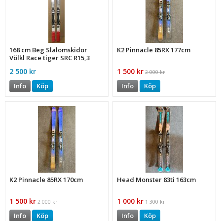
168 cm Beg Slalomskidor
K2 Pinnacle 85RX 177cm
Völkl Race tiger SRC R15,3
122-73-103
2 500 kr
1 500 kr
2 000 kr
Info
Köp
Info
Köp
K2 Pinnacle 85RX 170cm
Head Monster 83ti 163cm
1 500 kr
1 000 kr
2 000 kr
1 300 kr
Info
Köp
Info
Köp