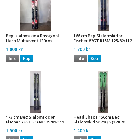
Beg. slalomskida Rossignol
166 cm Beg Slalomskidor
Hero Multievent 130cm
Fischer 82GT R15M 125/82/112
(495090)
1 000 kr
1 700 kr
Info
Köp
Info
Köp
173 cm Beg Slalomskidor
Head Shape 156cm Beg
Fischer 78GT R16M 125/81/111
Slalomskidor R10,5 (128 70
108)
1 500 kr
1 400 kr