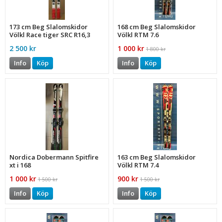
173 cm Beg Slalomskidor
168 cm Beg Slalomskidor
Völkl Race tiger SRC R16,3
Völkl RTM 7.6
122-73-103
2 500 kr
1 000 kr
1 800 kr
Info
Köp
Info
Köp
Nordica Dobermann Spitfire
163 cm Beg Slalomskidor
xt i 168
Völkl RTM 7.4
1 000 kr
900 kr
1 500 kr
1 500 kr
Info
Köp
Info
Köp