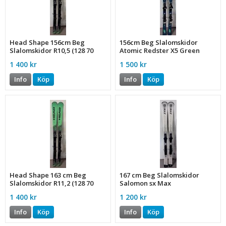
Head Shape 156cm Beg
156cm Beg Slalomskidor
Slalomskidor R10,5 (128 70
Atomic Redster X5 Green
108)
1 400 kr
1 500 kr
Info
Köp
Info
Köp
Head Shape 163 cm Beg
167 cm Beg Slalomskidor
Slalomskidor R11,2 (128 70
Salomon sx Max
108)
1 400 kr
1 200 kr
Info
Köp
Info
Köp