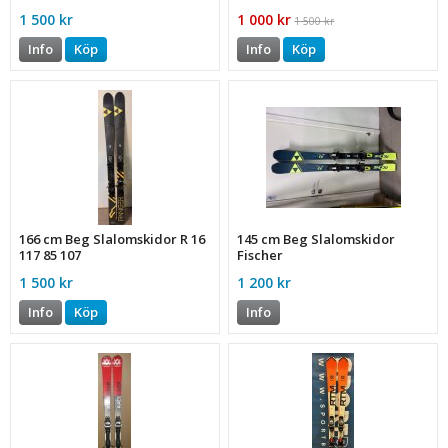
1 500 kr
1 000 kr
1 500 kr
Info
Köp
Info
Köp
166 cm Beg Slalomskidor R 16
145 cm Beg Slalomskidor
117 85 107
Fischer
1 500 kr
1 200 kr
Info
Köp
Info