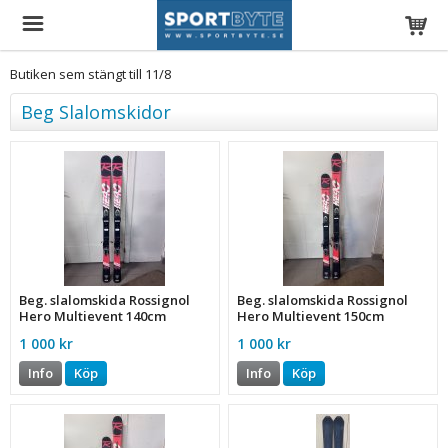
Butiken sem stängt till 11/8
Beg Slalomskidor
Beg. slalomskida Rossignol
Beg. slalomskida Rossignol
Hero Multievent 140cm
Hero Multievent 150cm
(489199)
(487106)
1 000 kr
1 000 kr
Info
Köp
Info
Köp