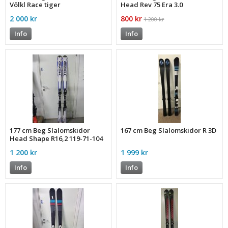
Völkl Race tiger
Head Rev 75 Era 3.0
2 000 kr
800 kr
1 200 kr
Info
Info
177 cm Beg Slalomskidor
167 cm Beg Slalomskidor R 3D
Head Shape R16,2 119-71-104
1 200 kr
1 999 kr
Info
Info