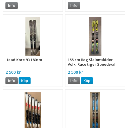
Info
Info
Head Kore 93 180cm
155 cm Beg Slalomskidor
Völkl Race tiger Speedwall
R11,9 101-68-120
2 500 kr
2 500 kr
Info
Köp
Info
Köp