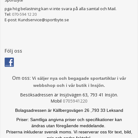
pga hög belastning kan vi inte svara på alla samtal och Mail.
Tel:
070-594 12 20
E-post: Kundservice@sportbyte.se
Följ oss
Om oss:
Vi säljer nya och begagade sportartiklar i vår
webbshop och i vår butik i Insjön.
Besöksadressen är Insjövägen 63, 793 41 Insjön.
Mobil
0705941220
Bolagsadressen är Källbergsvägen 26 ,793 33 Leksand
Priser: Samtliga angivna priser och specifikationer kan
ändras
utan föregående meddelande.
Priserna inkluderar svensk moms. Vi reserverar oss för text, bild,
pris och andra faktafel.