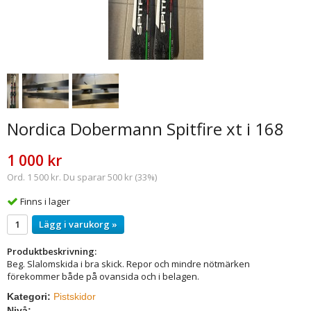
Nordica Dobermann Spitfire xt i 168
1 000 kr
Ord. 1 500 kr. Du sparar 500 kr (33%)
Finns i lager
Lägg i varukorg »
Produktbeskrivning:
Beg. Slalomskida i bra skick. Repor och mindre nötmärken
förekommer både på ovansida och i belagen.
Kategori:
Pistskidor
Nivå: