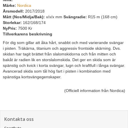
Märke:
Nordica
Årsmodell:
2017/2018
Mått (Nos/Midja/Bak):
x/x/x mm
Svängradie:
R15 m (168 cm)
Storlekar:
162/168/174
NyPris:
7500 Kr
Tillverkarens beskrivning
För dig som gillar att åka hårt, snabbt och med varierande svängar
i pisten. Träkärna, titanium och aggressiv frontside skärning. Dvs.
skidan har tagit brättet från slalomskidorna och från mitten och
bakåt är radien lik en storslalomskida. Det ger en skida som är
spänstig och kvick i korta svängar, lugn och kraftfull i långa svängar.
Avancerad skida som tål hög fart i pisten i kombination med
spänstiga kortsvängegenskaper.
(Officiell information från Nordica)
Kontakta oss
Sportbyte