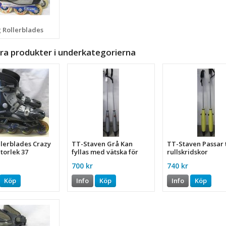
 Rollerblades
ra produkter i underkategorierna
llerblades Crazy
TT-Staven Grå Kan
TT-Staven Passar t
torlek 37
fyllas med vätska för
rullskridskor
extra förbränning
700 kr
740 kr
Köp
Info
Köp
Info
Köp