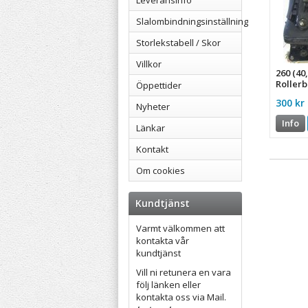
Leveransinfo
Slalombindningsinställning
Storlekstabell / Skor
Villkor
260 (40
Rollerb
Öppettider
broms
300 kr
Nyheter
Info
Länkar
Kontakt
Om cookies
Kundtjänst
Varmt välkommen att
kontakta vår
kundtjänst
Vill ni retunera en vara
följ länken eller
kontakta oss via Mail.