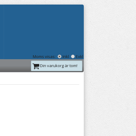
Moms visas:
Inkl
Exkl
Din varukorg är tom!