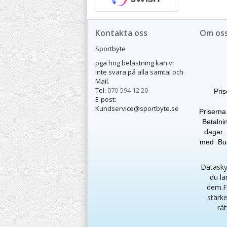
Kontakta oss
Om os
Sportbyte
pga hög belastning kan vi
inte svara på alla samtal och
Mail.
Tel:
070-594 12 20
Pris
E-post:
Kundservice@sportbyte.se
Priserna
Betalnin
dagar. 
med Buss
Dataskyd
du lä
dem.F
stärke
rät