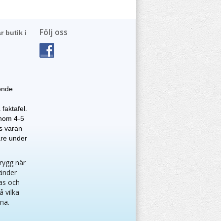
Följ oss
r butik i
ende
faktafel.
 inom 4-5
as varan
are under
trygg när
vänder
as och
å vilka
gna.