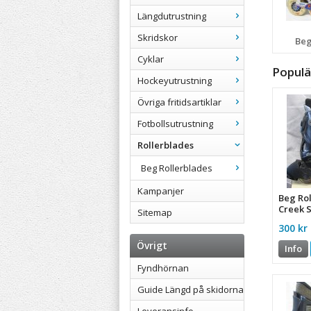
Längdutrustning
Skridskor
Beg
Cyklar
Populä
Hockeyutrustning
Övriga fritidsartiklar
Fotbollsutrustning
Rollerblades
Beg Rollerblades
Kampanjer
Beg Ro
Creek S
Sitemap
300 kr
Övrigt
Info
Fyndhörnan
Guide Längd på skidorna