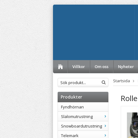
Villkor
Om oss
Nyheter
Startsida
Roll
Produkter
Fyndhörnan
Slalomutrustning
Snowboardutrustning
Telemark