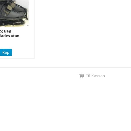
,5) Beg
lades utan
Köp
Till Kassan