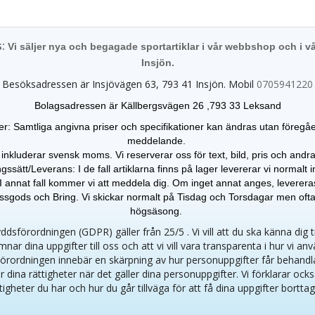
s:
Vi säljer nya och begagade sportartiklar i vår webbshop och i vå
Insjön.
Besöksadressen är Insjövägen 63, 793 41 Insjön. Mobil
0705941220
Bolagsadressen är Källbergsvägen 26 ,793 33 Leksand
er: Samtliga angivna priser och specifikationer kan ändras
utan föregå
meddelande.
 inkluderar svensk moms. Vi reserverar oss för text, bild, pris och andra 
gssätt/Leverans: I de fall artiklarna finns på lager levererar vi normalt
I annat fall kommer vi att meddela dig. Om inget annat anges, leverer
gods och Bring. Vi skickar normalt på Tisdag och Torsdagar men oft
högsäsong.
dsförordningen (GDPR) gäller från 25/5 . Vi vill att du ska känna dig 
mnar dina uppgifter till oss och att vi vill vara transparenta i hur vi an
örordningen innebär en skärpning av hur personuppgifter får behandl
r dina rättigheter när det gäller dina personuppgifter. Vi förklarar ocks
tigheter du har och hur du går tillväga för att få dina uppgifter bortta