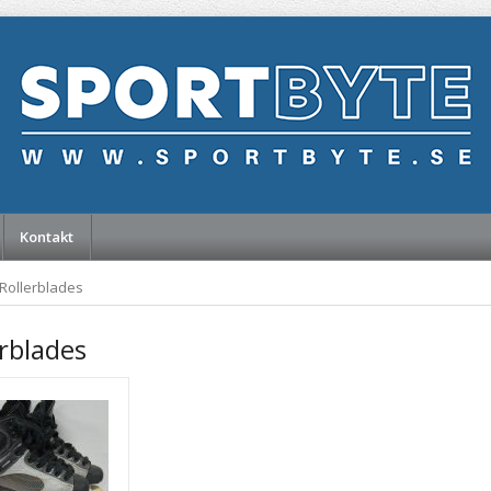
Kontakt
Rollerblades
erblades