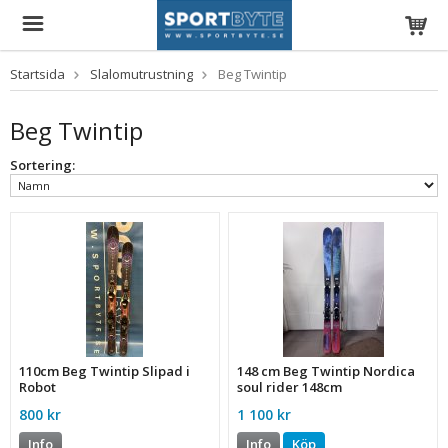
Startsida
Slalomutrustning
Beg Twintip
Beg Twintip
Sortering:
110cm Beg Twintip Slipad i
148 cm Beg Twintip Nordica
Robot
soul rider 148cm
800 kr
1 100 kr
Info
Info
Köp