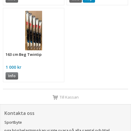
163 cm Beg Twintip
1 000 kr
Info
Till Kassan
Kontakta oss
Sportbyte
pga hög belastning kan vi inte svara på alla samtal och Mail.