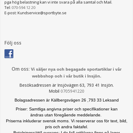
pga hög belastning kan vi inte svara på alla samtal och Mail.
Tel:
070-594 12 20
E-post: Kundservice@sportbyte.se
Följ oss
Om oss:
Vi säljer nya och begagade sportartiklar i vår
webbshop och i vår butik i Insjön.
Besöksadressen är Insjövägen 63, 793 41 Insjön.
Mobil
0705941220
Bolagsadressen är Källbergsvägen 26 ,793 33 Leksand
Priser: Samtliga angivna priser och specifikationer kan
ändras
utan föregående meddelande.
Priserna inkluderar svensk moms. Vi reserverar oss för text, bild,
pris och andra faktafel.
Betalningssätt/Leverans: I de fall artiklarna finns på lager