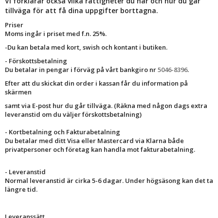
Vi förklarar också vilka rättigheter du har och hur du går
tillväga för att få dina uppgifter borttagna.
Priser
Moms ingår i priset med f.n. 25%.
-Du kan betala med kort, swish och kontant i butiken.
- Förskottsbetalning
Du betalar in pengar i förväg på vårt bankgiro nr
5046-8396
.
Efter att du skickat din order i kassan får du information på
skärmen
samt via E-post hur du går tillväga. (Räkna med någon dags extra
leveranstid om du väljer förskottsbetalning)
- Kortbetalning och Fakturabetalning
Du betalar med ditt Visa eller Mastercard via Klarna både
privatpersoner och företag kan handla mot fakturabetalning.
-
Leveranstid
Normal leveranstid är cirka 5-6 dagar. Under högsäsong kan det ta
längre tid.
Leveranssätt