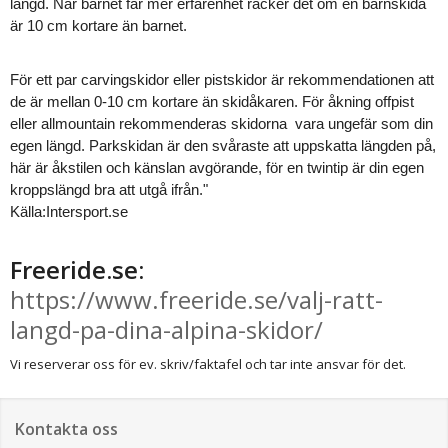
längd. När barnet får mer erfarenhet räcker det om en barnskida
är 10 cm kortare än barnet.
För ett par carvingskidor eller pistskidor är rekommendationen att
de är mellan 0-10 cm kortare än skidåkaren. För åkning offpist
eller allmountain rekommenderas skidorna vara ungefär som din
egen längd. Parkskidan är den svåraste att uppskatta längden på,
här är åkstilen och känslan avgörande, för en twintip är din egen
kroppslängd bra att utgå ifrån."
Källa:Intersport.se
Freeride.se:
https://www.freeride.se/valj-ratt-
langd-pa-dina-alpina-skidor/
Vi reserverar oss för ev. skriv/faktafel och tar inte ansvar för det.
Kontakta oss