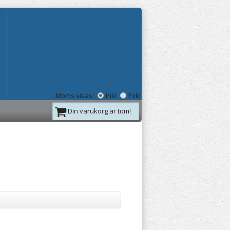
Moms visas:
Inkl
Exkl
Din varukorg är tom!