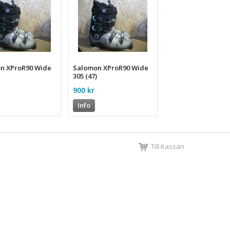
n XProR90 Wide
Salomon XProR90 Wide
)
305 (47)
900 kr
Info
Till Kassan