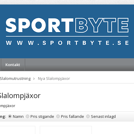
Kontakt
Slalomutrustning
Nya Slalompjäxor
Slalompjäxor
ompjäxor
ing:
Namn
Pris stigande
Pris fallande
Senast inlagd