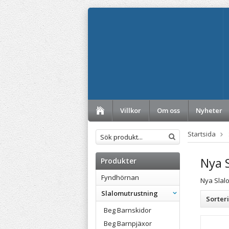
Villkor
Om oss
Nyheter
Startsida
Nya 
Produkter
Fyndhörnan
Nya Slal
Slalomutrustning
Sorter
Beg Barnskidor
Beg Barnpjäxor