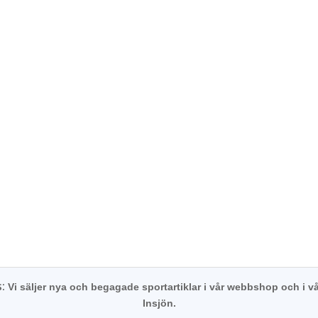
s:
Vi säljer nya och begagade sportartiklar i vår webbshop och i vå
Insjön.