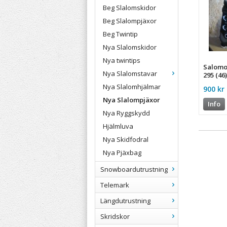
Beg Slalomskidor
Beg Slalompjäxor
Beg Twintip
Nya Slalomskidor
Nya twintips
Salomo
Nya Slalomstavar
295 (46
Nya Slalomhjälmar
900 kr
Nya Slalompjäxor
Info
Nya Ryggskydd
Hjälmluva
Nya Skidfodral
Nya Pjäxbag
Snowboardutrustning
Telemark
Längdutrustning
Skridskor