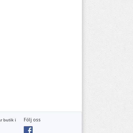
Följ oss
r butik i