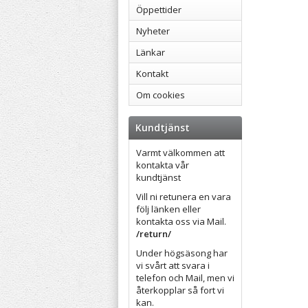
Öppettider
Nyheter
Länkar
Kontakt
Om cookies
Kundtjänst
Varmt välkommen att
kontakta vår
kundtjänst
Vill ni retunera en vara
följ länken eller
kontakta oss via Mail.
/return/
Under högsäsong har
vi svårt att svara i
telefon och Mail, men vi
återkopplar så fort vi
kan.