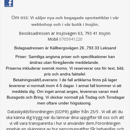
Om oss:
Vi säljer nya och begagade sportartiklar i vår
webbshop och i vår butik i Insjön.
Besöksadressen är Insjövägen 63, 793 41 Insjön.
Mobil
0705941220
Bolagsadressen är Källbergsvägen 26 ,793 33 Leksand
Priser: Samtliga angivna priser och specifikationer kan
ändras
utan föregående meddelande.
Priserna inkluderar svensk moms. Vi reserverar oss för text, bild,
pris och andra faktafel.
Betalningssätt/Leverans: I de fall artiklarna finns på lager
levererar vi normalt inom 4-5 dagar. I annat fall kommer vi att
meddela dig. Om inget annat anges, levereras varan med
Bussgods och Bring. Vi skickar normalt på Tisdag och Torsdagar
men oftare under högsäsong.
Dataskyddsförordningen (GDPR) gäller från 25/5 . Vi vill att du
ska känna dig trygg när du lämnar dina uppgifter till oss och att
vi vill vara transparenta i hur vi använder dem.Förordningen
innebär en skärpning av hur personuppgifter får behandlas och