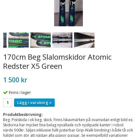
170cm Beg Slalomskidor Atomic
Redster X5 Green
1 500 kr
Finns i lager
Lägg i varukorg »
Produktbeskrivning:
Beg. Pistskida i ok beg. skick. Finns lskavmärken på ovansidan enligt bild ex.
Skidorna har mycket fina belag nyvallade och nyslipade kanter i robot
värde 500kr. Säljes inklusive fullt justerbar Grip-Walk bindning i både tå och
häldel som gör att nästan alla pjäxor passar. Se exempelbild variationer