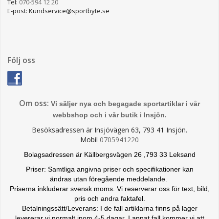
Tel:
070-594 12 20
E-post: Kundservice@sportbyte.se
Följ oss
Om oss:
Vi säljer nya och begagade sportartiklar i vår
webbshop och i vår butik i Insjön.
Besöksadressen är Insjövägen 63, 793 41 Insjön.
Mobil
0705941220
Bolagsadressen är Källbergsvägen 26 ,793 33 Leksand
Priser: Samtliga angivna priser och specifikationer kan
ändras
utan föregående meddelande.
Priserna inkluderar svensk moms. Vi reserverar oss för text, bild,
pris och andra faktafel.
Betalningssätt/Leverans: I de fall artiklarna finns på lager
levererar vi normalt inom 4-5 dagar. I annat fall kommer vi att