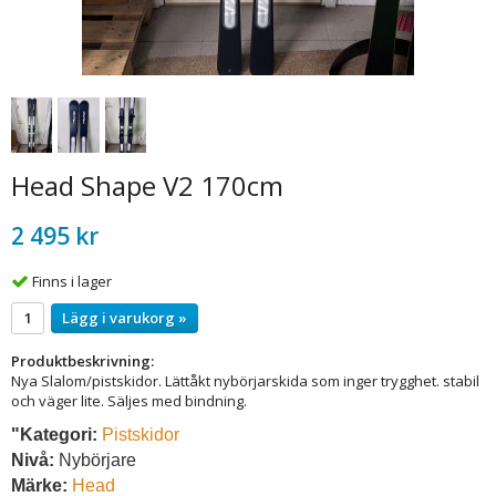
Head Shape V2 170cm
2 495 kr
Finns i lager
Lägg i varukorg »
Produktbeskrivning:
Nya Slalom/pistskidor. Lättåkt nybörjarskida som inger trygghet. stabil
och väger lite. Säljes med bindning.
"Kategori:
Pistskidor
Nivå:
Nybörjare
Märke:
Head