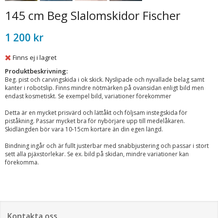
145 cm Beg Slalomskidor Fischer
1 200 kr
Finns ej i lagret
Produktbeskrivning:
Beg. pist och carvingskida i ok skick. Nyslipade och nyvallade belag samt
kanter i robotslip. Finns mindre nötmärken på ovansidan enligt bild men
endast kosmetiskt. Se exempel bild, variationer förekommer
Detta är en mycket prisvärd och lättåkt och följsam instegskida för
piståkning. Passar mycket bra för nybörjare upp till medelåkaren.
Skidlängden bör vara 10-15cm kortare än din egen längd.
Bindning ingår och är fullt justerbar med snabbjustering och passar i stort
sett alla pjäxstorlekar. Se ex. bild på skidan, mindre variationer kan
förekomma.
Kontakta oss