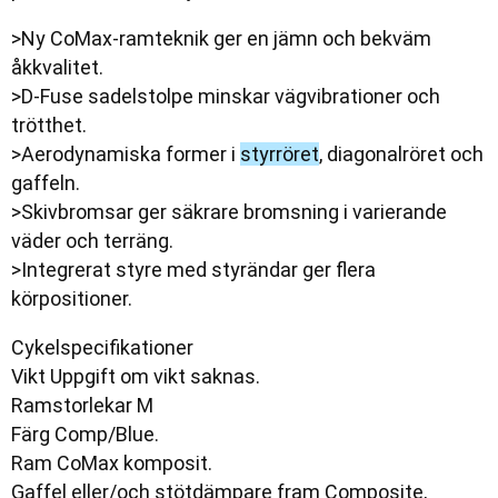
>
Ny
CoMax
-
ramteknik
ger
en
jämn
och
bekväm
åkkvalitet
.
>
D
-
Fuse
sadelstolpe
minskar
vägvibrationer
och
trötthet
.
>
Aerodynamiska
former
i
styrröret
,
diagonalröret
och
gaffeln
.
>
Skivbromsar
ger
säkrare
bromsning
i
varierande
väder
och
terräng
.
>
Integrerat
styre
med
styrändar
ger
flera
körpositioner
.
Cykelspecifikationer
Vikt
Uppgift
om
vikt
saknas
.
Ramstorlekar
M
Färg
Comp
/
Blue
.
Ram
CoMax
komposit
.
Gaffel
eller/och
stötdämpare
fram
Composite
,