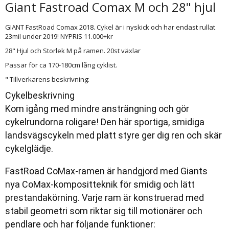
Giant Fastroad Comax M och 28" hjul
GIANT FastRoad Comax 2018. Cykel är i nyskick och har endast rullat
23mil under 2019! NYPRIS 11.000+kr
28" Hjul och Storlek M på ramen. 20st växlar
Passar för ca 170-180cm lång cyklist.
" Tillverkarens beskrivning:
Cykelbeskrivning
Kom
igång
med
mindre
ansträngning
och
gör
cykelrundorna roligare!
Den
här
sportiga
,
smidiga
landsvägscykeln
med
platt
styre
ger dig
ren och
skär
cykelglädje
.
FastRoad
CoMax
-
ramen
är
handgjord
med
Giants
nya
CoMax
-
kompositteknik
för
smidig
och
lätt
prestandakörning
.
Varje
ram
är
konstruerad
med
stabil
geometri
som
riktar
sig
till
motionärer
och
pendlare
och
har
följande
funktioner
: