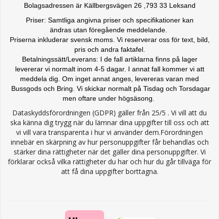
Bolagsadressen är Källbergsvägen 26 ,793 33 Leksand
Priser: Samtliga angivna priser och specifikationer kan
ändras
utan föregående meddelande.
Priserna inkluderar svensk moms. Vi reserverar oss för text, bild,
pris och andra faktafel.
Betalningssätt/Leverans: I de fall artiklarna finns på lager
levererar vi normalt inom 4-5 dagar. I annat fall kommer vi att
meddela dig. Om inget annat anges, levereras varan med
Bussgods och Bring. Vi skickar normalt på Tisdag och Torsdagar
men oftare under högsäsong.
Dataskyddsförordningen (GDPR) gäller från 25/5 . Vi vill att du
ska känna dig trygg när du lämnar dina uppgifter till oss och att
vi vill vara transparenta i hur vi använder dem.Förordningen
innebär en skärpning av hur personuppgifter får behandlas och
stärker dina rättigheter när det gäller dina personuppgifter. Vi
förklarar också vilka rättigheter du har och hur du går tillväga för
att få dina uppgifter borttagna.