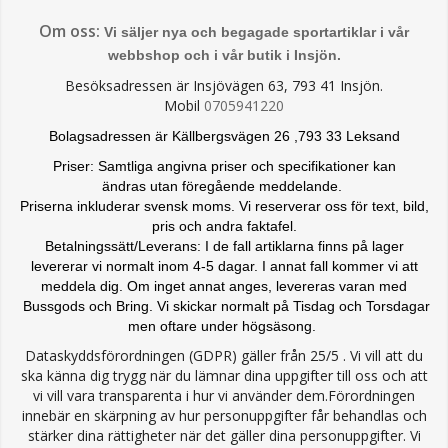
Om oss:
Vi säljer nya och begagade sportartiklar i vår
webbshop och i vår butik i Insjön.
Besöksadressen är Insjövägen 63, 793 41 Insjön.
Mobil
0705941220
Bolagsadressen är Källbergsvägen 26 ,793 33 Leksand
Priser: Samtliga angivna priser och specifikationer kan
ändras
utan föregående meddelande.
Priserna inkluderar svensk moms. Vi reserverar oss för text, bild,
pris och andra faktafel.
Betalningssätt/Leverans: I de fall artiklarna finns på lager
levererar vi normalt inom 4-5 dagar. I annat fall kommer vi att
meddela dig. Om inget annat anges, levereras varan med
Bussgods och Bring. Vi skickar normalt på Tisdag och Torsdagar
men oftare under högsäsong.
Dataskyddsförordningen (GDPR) gäller från 25/5 . Vi vill att du
ska känna dig trygg när du lämnar dina uppgifter till oss och att
vi vill vara transparenta i hur vi använder dem.Förordningen
innebär en skärpning av hur personuppgifter får behandlas och
stärker dina rättigheter när det gäller dina personuppgifter. Vi