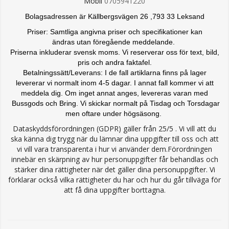
Mobil
0705941220
Bolagsadressen är Källbergsvägen 26 ,793 33 Leksand
Priser: Samtliga angivna priser och specifikationer kan
ändras
utan föregående meddelande.
Priserna inkluderar svensk moms. Vi reserverar oss för text, bild,
pris och andra faktafel.
Betalningssätt/Leverans: I de fall artiklarna finns på lager
levererar vi normalt inom 4-5 dagar. I annat fall kommer vi att
meddela dig. Om inget annat anges, levereras varan med
Bussgods och Bring. Vi skickar normalt på Tisdag och Torsdagar
men oftare under högsäsong.
Dataskyddsförordningen (GDPR) gäller från 25/5 . Vi vill att du
ska känna dig trygg när du lämnar dina uppgifter till oss och att
vi vill vara transparenta i hur vi använder dem.Förordningen
innebär en skärpning av hur personuppgifter får behandlas och
stärker dina rättigheter när det gäller dina personuppgifter. Vi
förklarar också vilka rättigheter du har och hur du går tillväga för
att få dina uppgifter borttagna.