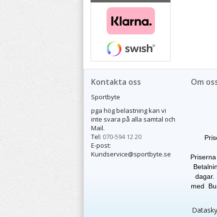
Kontakta oss
Om os
Sportbyte
pga hög belastning kan vi
inte svara på alla samtal och
Mail.
Tel:
070-594 12 20
Pris
E-post:
Kundservice@sportbyte.se
Priserna
Betalnin
dagar. 
med Buss
Dataskyd