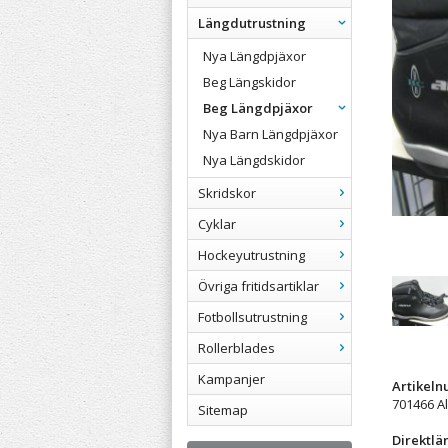
Längdutrustning
Nya Längdpjäxor
Beg Längskidor
Beg Längdpjäxor
Nya Barn Längdpjäxor
Nya Längdskidor
Skridskor
Cyklar
Hockeyutrustning
Övriga fritidsartiklar
Fotbollsutrustning
Rollerblades
Kampanjer
Artikel
701466 A
Sitemap
Direktlä