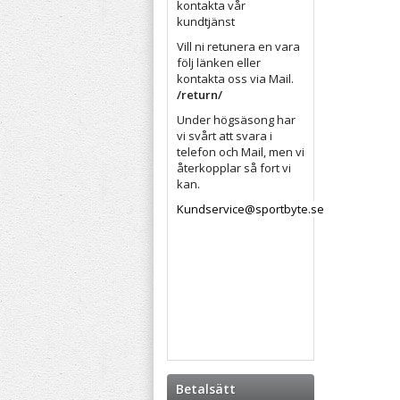
kontakta vår
kundtjänst
Vill ni retunera en vara
följ länken eller
kontakta oss via Mail.
/return/
Under högsäsong har
vi svårt att svara i
telefon och Mail, men vi
återkopplar så fort vi
kan.
Kundservice@sportbyte.se
Betalsätt