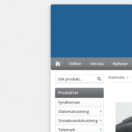
Villkor
Om oss
Nyheter
Startsida
Produkter
Fyndhörnan
Slalomutrustning
Snowboardutrustning
Telemark