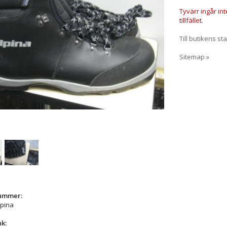
Tyvärr ingår in
tillfället.
Till butikens sta
Sitemap »
nummer:
lpina
nk: