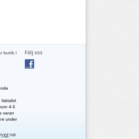
Följ oss
r butik i
ende
faktafel.
 inom 4-5
as varan
are under
trygg när