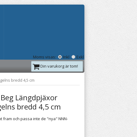
Moms visas:
Inkl
Exkl
Din varukorg är tom!
gelns bredd 4,5 cm
 Beg Längdpjäxor
elns bredd 4,5 cm
nt fram och passa inte de "nya" NNN-