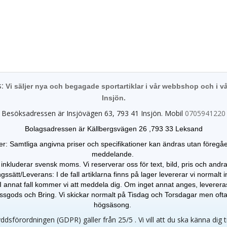
s:
Vi säljer nya och begagade sportartiklar i vår webbshop och i vå
Insjön.
Besöksadressen är Insjövägen 63, 793 41 Insjön. Mobil
0705941220
Bolagsadressen är Källbergsvägen 26 ,793 33 Leksand
er: Samtliga angivna priser och specifikationer kan ändras
utan föregå
meddelande.
 inkluderar svensk moms. Vi reserverar oss för text, bild, pris och andra 
gssätt/Leverans: I de fall artiklarna finns på lager levererar vi normalt
I annat fall kommer vi att meddela dig. Om inget annat anges, leverer
gods och Bring. Vi skickar normalt på Tisdag och Torsdagar men oft
högsäsong.
dsförordningen (GDPR) gäller från 25/5 . Vi vill att du ska känna dig 