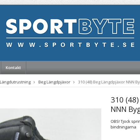
Kontakt
Längdutrustning
Beg Längdpjäxor
310 (48) Beg Längdpjäxor NNN By
310 (48)
NNN Byg
OBS! Tjock spri
bindningarna