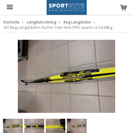
Startsida
Längdutrustning
Beg Längskidor
187 Beg Längdskidor Fischer Twin Skin PRO spann ca 54-68kg