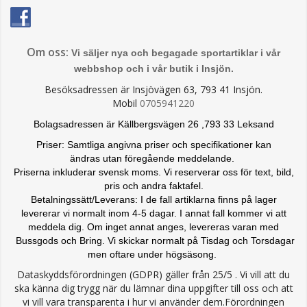
Om oss:
Vi säljer nya och begagade sportartiklar i vår
webbshop och i vår butik i Insjön.
Besöksadressen är Insjövägen 63, 793 41 Insjön.
Mobil
0705941220
Bolagsadressen är Källbergsvägen 26 ,793 33 Leksand
Priser: Samtliga angivna priser och specifikationer kan
ändras
utan föregående meddelande.
Priserna inkluderar svensk moms. Vi reserverar oss för text, bild,
pris och andra faktafel.
Betalningssätt/Leverans: I de fall artiklarna finns på lager
levererar vi normalt inom 4-5 dagar. I annat fall kommer vi att
meddela dig. Om inget annat anges, levereras varan med
Bussgods och Bring. Vi skickar normalt på Tisdag och Torsdagar
men oftare under högsäsong.
Dataskyddsförordningen (GDPR) gäller från 25/5 . Vi vill att du
ska känna dig trygg när du lämnar dina uppgifter till oss och att
vi vill vara transparenta i hur vi använder dem.Förordningen