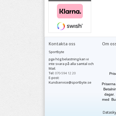
Kontakta oss
Om os
Sportbyte
pga hög belastning kan vi
inte svara på alla samtal och
Mail.
Tel:
070-594 12 20
Pris
E-post:
Kundservice@sportbyte.se
Priserna
Betalnin
dagar. 
med Buss
Dataskyd