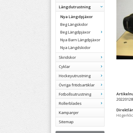
Längdutrustning
Nya Längdpjäxor
Beg Längskidor
Beg Längdpjäxor
Nya Barn Längdpjäxor
Nya Längdskidor
Skridskor
Cyklar
Hockeyutrustning
Övriga fritidsartiklar
Artikel
Fotbollsutrustning
20220128
Rollerblades
Direktlä
Kampanjer
Högerkli
Sitemap