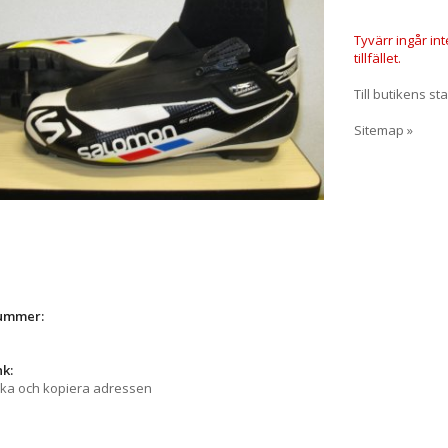
Tyvärr ingår in
tillfället.
Till butikens sta
Sitemap »
nummer:
nk:
cka och kopiera adressen