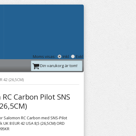
Moms visas:
Inkl
Exkl
Din varukorg är tom!
R 42 (26,5CM)
 RC Carbon Pilot SNS
(26,5CM)
r Salomon RC Carbon med SNS-Pilot
ek UK 8 EUR 42 USA 8,5 (26,5CM) ORD
895KR