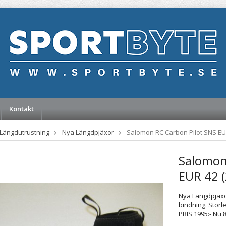
Kontakt
Längdutrustning
Nya Längdpjäxor
Salomon RC Carbon Pilot SNS EU
Salomon
EUR 42 
Nya Längdpjäxo
bindning. Storl
PRIS 1995:- Nu 