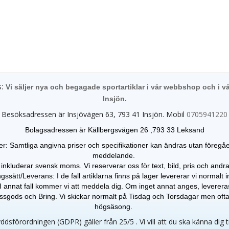
s:
Vi säljer nya och begagade sportartiklar i vår webbshop och i vå
Insjön.
Besöksadressen är Insjövägen 63, 793 41 Insjön. Mobil
0705941220
Bolagsadressen är Källbergsvägen 26 ,793 33 Leksand
er: Samtliga angivna priser och specifikationer kan ändras
utan föregå
meddelande.
 inkluderar svensk moms. Vi reserverar oss för text, bild, pris och andra 
gssätt/Leverans: I de fall artiklarna finns på lager levererar vi normalt
I annat fall kommer vi att meddela dig. Om inget annat anges, leverer
gods och Bring. Vi skickar normalt på Tisdag och Torsdagar men oft
högsäsong.
dsförordningen (GDPR) gäller från 25/5 . Vi vill att du ska känna dig 