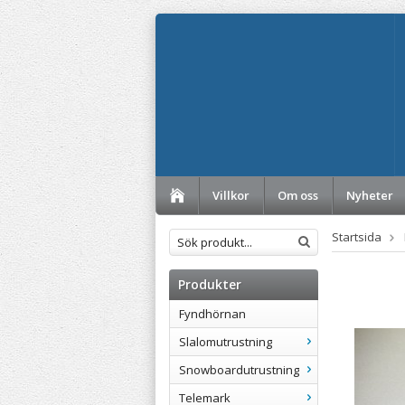
Villkor
Om oss
Nyheter
Startsida
Produkter
Fyndhörnan
Slalomutrustning
Snowboardutrustning
Telemark