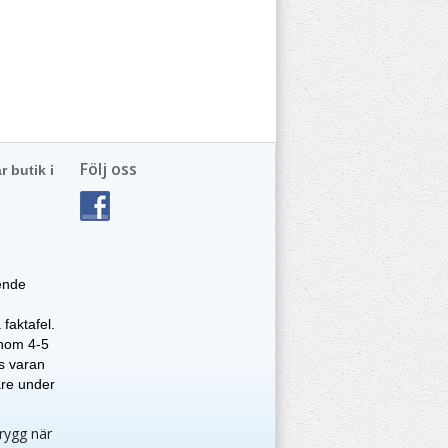
Följ oss
r butik i
ende
faktafel.
 inom 4-5
as varan
are under
trygg när