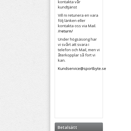
kontakta vår
kundtjänst
Vill ni retunera en vara
följ länken eller
kontakta oss via Mail.
/return/
Under högsäsong har
vi svårt att svara i
telefon och Mail, men vi
återkopplar så fort vi
kan.
Kundservice@sportbyte.se
Betalsätt