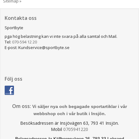
Sitemap »
Kontakta oss
Sportbyte
pga hög belastning kan vi inte svara på alla samtal och Mail.
Tel:
070-594 12 20
E-post: Kundservice@sportbyte.se
Följ oss
Om oss:
Vi säljer nya och begagade sportartiklar i vår
webbshop och i vår butik i Insjön.
Besöksadressen är Insjövägen 63, 793 41 Insjön.
Mobil
0705941220
Bolagsadressen är Källbergsvägen 26 ,793 33 Leksand