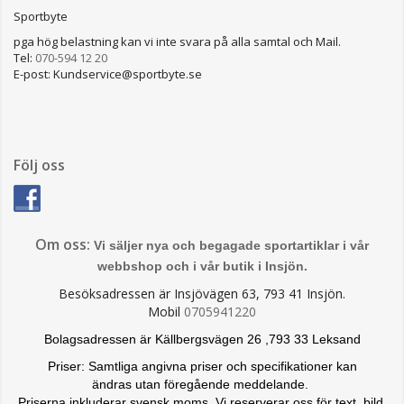
Sportbyte
pga hög belastning kan vi inte svara på alla samtal och Mail.
Tel:
070-594 12 20
E-post: Kundservice@sportbyte.se
Följ oss
Om oss:
Vi säljer nya och begagade sportartiklar i vår
webbshop och i vår butik i Insjön.
Besöksadressen är Insjövägen 63, 793 41 Insjön.
Mobil
0705941220
Bolagsadressen är Källbergsvägen 26 ,793 33 Leksand
Priser: Samtliga angivna priser och specifikationer kan
ändras
utan föregående meddelande.
Priserna inkluderar svensk moms. Vi reserverar oss för text, bild,