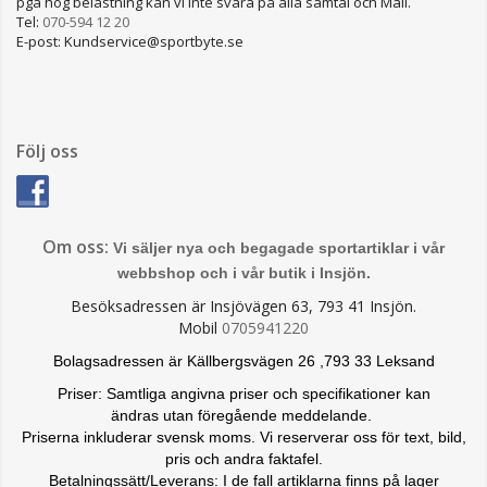
pga hög belastning kan vi inte svara på alla samtal och Mail.
Tel:
070-594 12 20
E-post: Kundservice@sportbyte.se
Följ oss
Om oss:
Vi säljer nya och begagade sportartiklar i vår
webbshop och i vår butik i Insjön.
Besöksadressen är Insjövägen 63, 793 41 Insjön.
Mobil
0705941220
Bolagsadressen är Källbergsvägen 26 ,793 33 Leksand
Priser: Samtliga angivna priser och specifikationer kan
ändras
utan föregående meddelande.
Priserna inkluderar svensk moms. Vi reserverar oss för text, bild,
pris och andra faktafel.
Betalningssätt/Leverans: I de fall artiklarna finns på lager