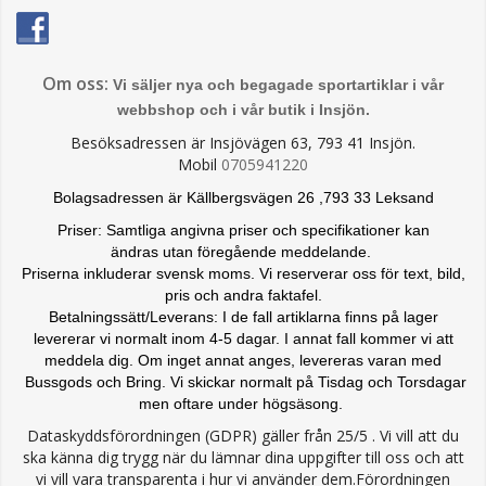
Om oss:
Vi säljer nya och begagade sportartiklar i vår
webbshop och i vår butik i Insjön.
Besöksadressen är Insjövägen 63, 793 41 Insjön.
Mobil
0705941220
Bolagsadressen är Källbergsvägen 26 ,793 33 Leksand
Priser: Samtliga angivna priser och specifikationer kan
ändras
utan föregående meddelande.
Priserna inkluderar svensk moms. Vi reserverar oss för text, bild,
pris och andra faktafel.
Betalningssätt/Leverans: I de fall artiklarna finns på lager
levererar vi normalt inom 4-5 dagar. I annat fall kommer vi att
meddela dig. Om inget annat anges, levereras varan med
Bussgods och Bring. Vi skickar normalt på Tisdag och Torsdagar
men oftare under högsäsong.
Dataskyddsförordningen (GDPR) gäller från 25/5 . Vi vill att du
ska känna dig trygg när du lämnar dina uppgifter till oss och att
vi vill vara transparenta i hur vi använder dem.Förordningen