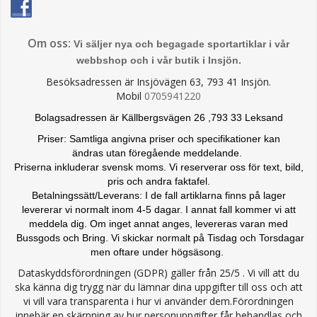
Om oss:
Vi säljer nya och begagade sportartiklar i vår
webbshop och i vår butik i Insjön.
Besöksadressen är Insjövägen 63, 793 41 Insjön.
Mobil
0705941220
Bolagsadressen är Källbergsvägen 26 ,793 33 Leksand
Priser: Samtliga angivna priser och specifikationer kan
ändras
utan föregående meddelande.
Priserna inkluderar svensk moms. Vi reserverar oss för text, bild,
pris och andra faktafel.
Betalningssätt/Leverans: I de fall artiklarna finns på lager
levererar vi normalt inom 4-5 dagar. I annat fall kommer vi att
meddela dig. Om inget annat anges, levereras varan med
Bussgods och Bring. Vi skickar normalt på Tisdag och Torsdagar
men oftare under högsäsong.
Dataskyddsförordningen (GDPR) gäller från 25/5 . Vi vill att du
ska känna dig trygg när du lämnar dina uppgifter till oss och att
vi vill vara transparenta i hur vi använder dem.Förordningen
innebär en skärpning av hur personuppgifter får behandlas och