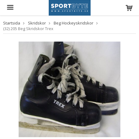
Startsida
Skridskor
Beg Hockeyskridskor
(32) 205 Beg Skridskor Trex