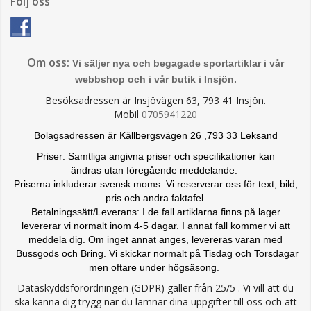
Följ oss
Om oss:
Vi säljer nya och begagade sportartiklar i vår
webbshop och i vår butik i Insjön.
Besöksadressen är Insjövägen 63, 793 41 Insjön.
Mobil
0705941220
Bolagsadressen är Källbergsvägen 26 ,793 33 Leksand
Priser: Samtliga angivna priser och specifikationer kan
ändras
utan föregående meddelande.
Priserna inkluderar svensk moms. Vi reserverar oss för text, bild,
pris och andra faktafel.
Betalningssätt/Leverans: I de fall artiklarna finns på lager
levererar vi normalt inom 4-5 dagar. I annat fall kommer vi att
meddela dig. Om inget annat anges, levereras varan med
Bussgods och Bring. Vi skickar normalt på Tisdag och Torsdagar
men oftare under högsäsong.
Dataskyddsförordningen (GDPR) gäller från 25/5 . Vi vill att du
ska känna dig trygg när du lämnar dina uppgifter till oss och att