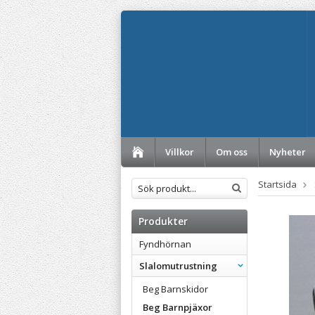
Villkor
Om oss
Nyheter
Startsida
Produkter
Fyndhörnan
Slalomutrustning
Beg Barnskidor
Beg Barnpjäxor