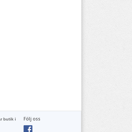
Följ oss
r butik i