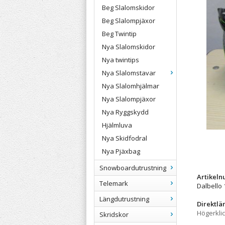
Beg Slalomskidor
Beg Slalompjäxor
Beg Twintip
Nya Slalomskidor
Nya twintips
Nya Slalomstavar
Nya Slalomhjälmar
Nya Slalompjäxor
Nya Ryggskydd
Hjälmluva
Nya Skidfodral
Nya Pjäxbag
Snowboardutrustning
Artikel
Telemark
Dalbello
Längdutrustning
Direktlä
Högerkli
Skridskor