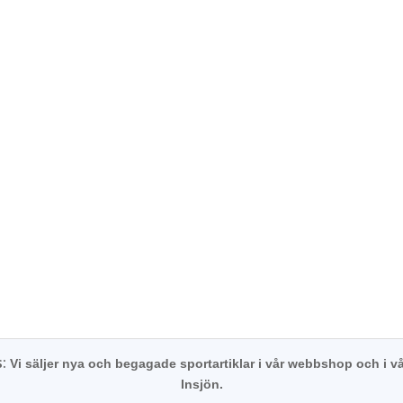
s:
Vi säljer nya och begagade sportartiklar i vår webbshop och i vå
Insjön.