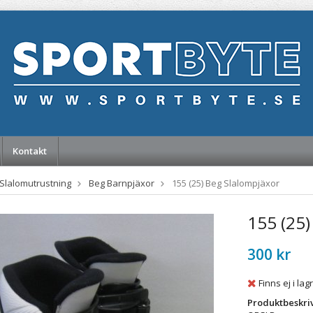
Kontakt
Slalomutrustning
Beg Barnpjäxor
155 (25) Beg Slalompjäxor
155 (25)
300 kr
Finns ej i lag
Produktbeskri