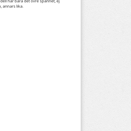
ell har bara det övre spännet, ej
, annars lika.