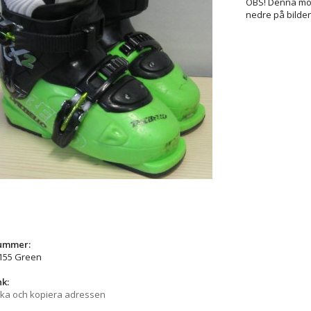
OBS! Denna mod
nedre på bilden
nummer:
 155 Green
nk:
cka och kopiera adressen