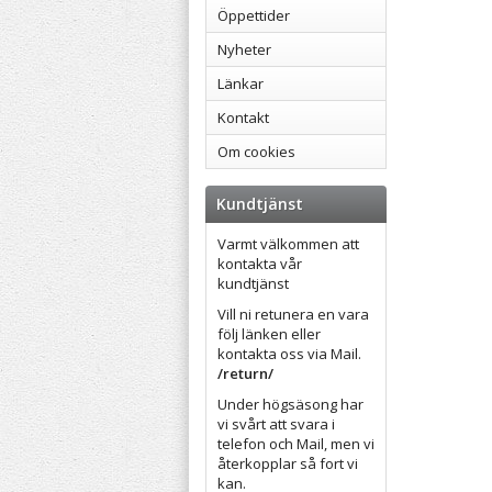
Öppettider
Nyheter
Länkar
Kontakt
Om cookies
Kundtjänst
Varmt välkommen att
kontakta vår
kundtjänst
Vill ni retunera en vara
följ länken eller
kontakta oss via Mail.
/return/
Under högsäsong har
vi svårt att svara i
telefon och Mail, men vi
återkopplar så fort vi
kan.