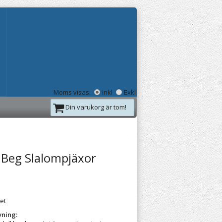
Moms visas:
Inkl
Exkl
Din varukorg är tom!
 Beg Slalompjäxor
ret
vning: