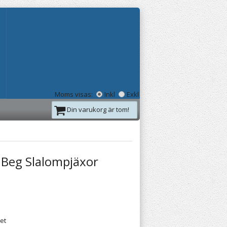
Moms visas:
Inkl
Exkl
Din varukorg är tom!
 Beg Slalompjäxor
ret