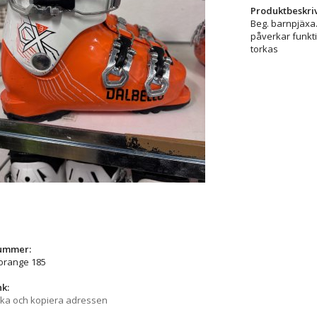
Produktbeskri
Beg. barnpjäxa
påverkar funkti
torkas
nummer:
 orange 185
nk:
cka och kopiera adressen