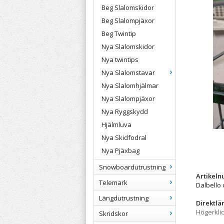
Beg Slalomskidor
Beg Slalompjäxor
Beg Twintip
Nya Slalomskidor
Nya twintips
Nya Slalomstavar
Nya Slalomhjälmar
Nya Slalompjäxor
Nya Ryggskydd
Hjälmluva
Nya Skidfodral
Nya Pjäxbag
Snowboardutrustning
Artikel
Telemark
Dalbello
Längdutrustning
Direktlä
Högerkli
Skridskor