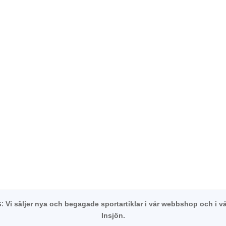
s:
Vi säljer nya och begagade sportartiklar i vår webbshop och i vå
Insjön.