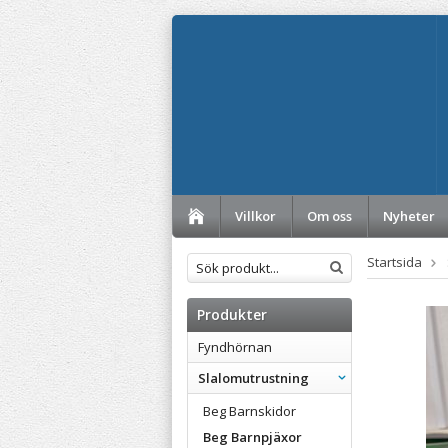
Villkor
Om oss
Nyheter
Startsida
Produkter
Fyndhörnan
Slalomutrustning
Beg Barnskidor
Beg Barnpjäxor