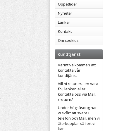
Öppettider
Nyheter
Länkar
Kontakt
Om cookies
Kundtjänst
Varmt välkommen att
kontakta vår
kundtjänst
Vill ni retunera en vara
följ länken eller
kontakta oss via Mail.
/return/
Under högsäsong har
vi svårt att svara i
telefon och Mail, men vi
återkopplar så fort vi
kan.