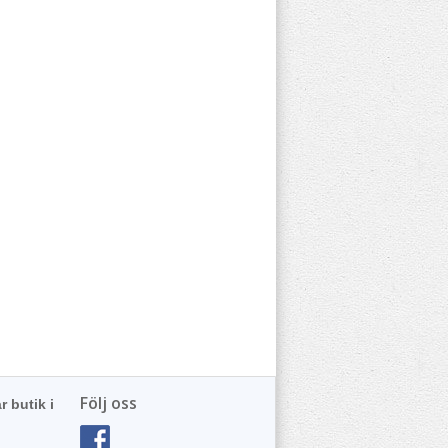
Följ oss
r butik i