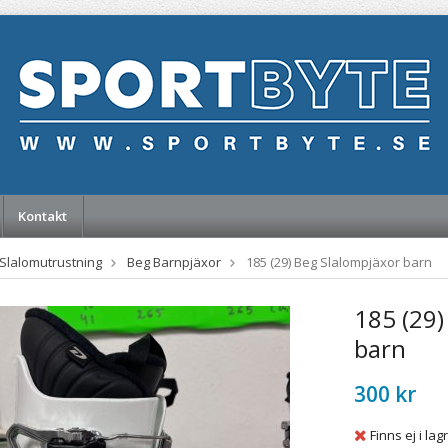
Kontakt
Slalomutrustning
Beg Barnpjäxor
185 (29) Beg Slalompjäxor barn
185 (29)
barn
300 kr
Finns ej i lag