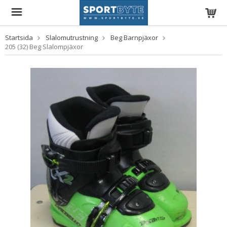
Startsida
Slalomutrustning
Beg Barnpjäxor
205 (32) Beg Slalompjäxor