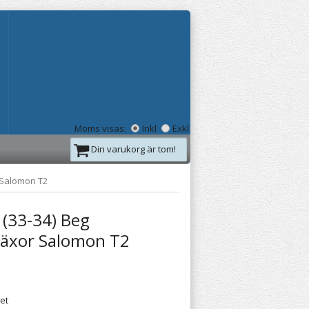
Moms visas:
Inkl
Exkl
Din varukorg är tom!
 Salomon T2
 (33-34) Beg
jäxor Salomon T2
ret