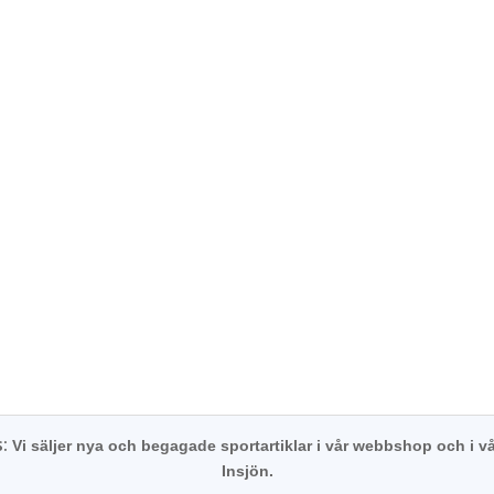
s:
Vi säljer nya och begagade sportartiklar i vår webbshop och i vå
Insjön.