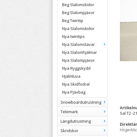
Beg Slalomskidor
Beg Slalompjäxor
Beg Twintip
Nya Slalomskidor
Nya twintips
Nya Slalomstavar
Nya Slalomhjälmar
Nya Slalompjäxor
Nya Ryggskydd
Hjälmluva
Nya Skidfodral
Nya Pjäxbag
Snowboardutrustning
Artikel
Telemark
Sal T2 -2
Längdutrustning
Direktlä
Högerkli
Skridskor