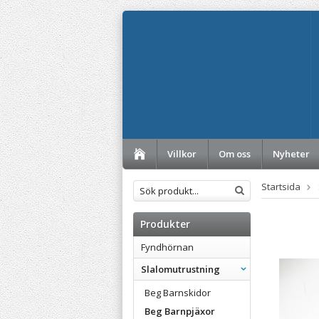
Villkor
Om oss
Nyheter
Startsida
Produkter
Fyndhörnan
Slalomutrustning
Beg Barnskidor
Beg Barnpjäxor