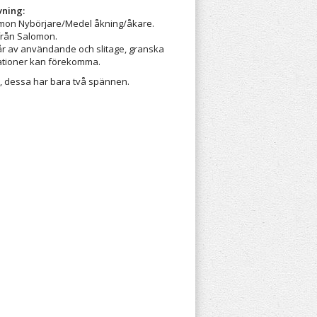
vning:
mon Nybörjare/Medel åkning/åkare.
från Salomon.
år av användande och slitage, granska
iationer kan förekomma.
, dessa har bara två spännen.