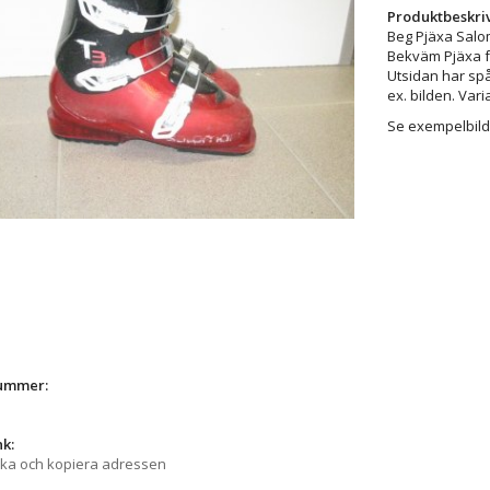
Produktbeskri
Beg Pjäxa Salo
Bekväm Pjäxa 
Utsidan har sp
ex. bilden. Var
Se exempelbild
nummer:
1
nk:
cka och kopiera adressen