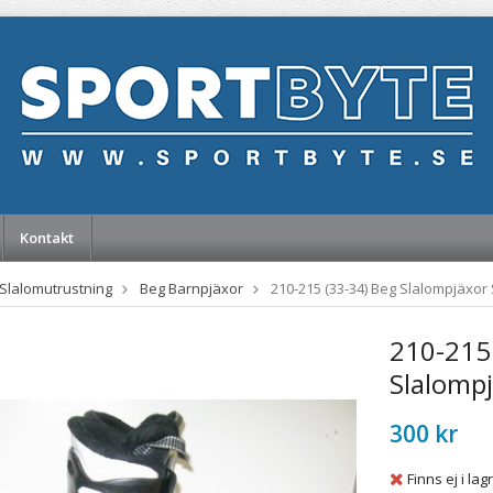
Kontakt
Slalomutrustning
Beg Barnpjäxor
210-215 (33-34) Beg Slalompjäxor
210-215
Slalomp
300 kr
Finns ej i lag