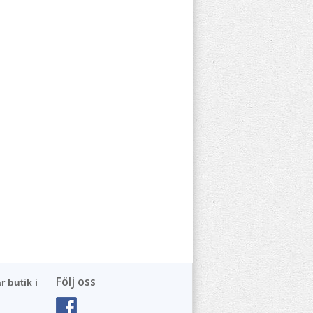
Följ oss
r butik i