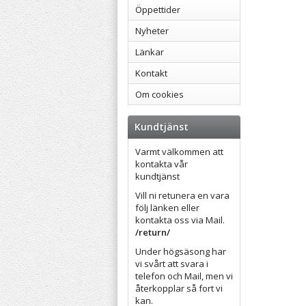
Öppettider
Nyheter
Länkar
Kontakt
Om cookies
Kundtjänst
Varmt välkommen att
kontakta vår
kundtjänst
Vill ni retunera en vara
följ länken eller
kontakta oss via Mail.
/return/
Under högsäsong har
vi svårt att svara i
telefon och Mail, men vi
återkopplar så fort vi
kan.