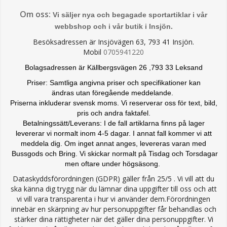
Om oss:
Vi säljer nya och begagade sportartiklar i vår
webbshop och i vår butik i Insjön.
Besöksadressen är Insjövägen 63, 793 41 Insjön.
Mobil
0705941220
Bolagsadressen är Källbergsvägen 26 ,793 33 Leksand
Priser: Samtliga angivna priser och specifikationer kan
ändras
utan föregående meddelande.
Priserna inkluderar svensk moms. Vi reserverar oss för text, bild,
pris och andra faktafel.
Betalningssätt/Leverans: I de fall artiklarna finns på lager
levererar vi normalt inom 4-5 dagar. I annat fall kommer vi att
meddela dig. Om inget annat anges, levereras varan med
Bussgods och Bring. Vi skickar normalt på Tisdag och Torsdagar
men oftare under högsäsong.
Dataskyddsförordningen (GDPR) gäller från 25/5 . Vi vill att du
ska känna dig trygg när du lämnar dina uppgifter till oss och att
vi vill vara transparenta i hur vi använder dem.Förordningen
innebär en skärpning av hur personuppgifter får behandlas och
stärker dina rättigheter när det gäller dina personuppgifter. Vi