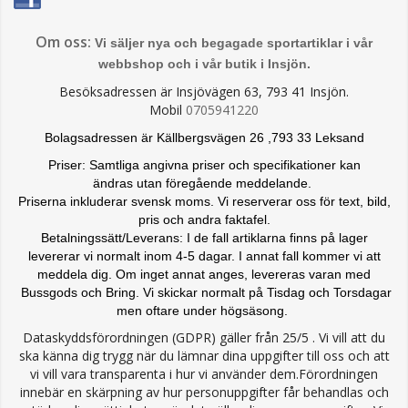
Om oss:
Vi säljer nya och begagade sportartiklar i vår
webbshop och i vår butik i Insjön.
Besöksadressen är Insjövägen 63, 793 41 Insjön.
Mobil
0705941220
Bolagsadressen är Källbergsvägen 26 ,793 33 Leksand
Priser: Samtliga angivna priser och specifikationer kan
ändras
utan föregående meddelande.
Priserna inkluderar svensk moms. Vi reserverar oss för text, bild,
pris och andra faktafel.
Betalningssätt/Leverans: I de fall artiklarna finns på lager
levererar vi normalt inom 4-5 dagar. I annat fall kommer vi att
meddela dig. Om inget annat anges, levereras varan med
Bussgods och Bring. Vi skickar normalt på Tisdag och Torsdagar
men oftare under högsäsong.
Dataskyddsförordningen (GDPR) gäller från 25/5 . Vi vill att du
ska känna dig trygg när du lämnar dina uppgifter till oss och att
vi vill vara transparenta i hur vi använder dem.Förordningen
innebär en skärpning av hur personuppgifter får behandlas och