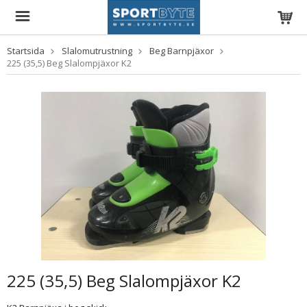
Startsida
Slalomutrustning
Beg Barnpjäxor
225 (35,5) Beg Slalompjäxor K2
225 (35,5) Beg Slalompjäxor K2