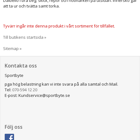
Dalbello i bra beg. skick, repor och nötmärken på utsidan. Innersko går
att ta ur och tvätta samt torka.
Tyvärr ingår inte denna produkt i vårt sortiment för tillfället.
Till butikens startsida »
Sitemap »
Kontakta oss
Sportbyte
pga hög belastning kan vi inte svara på alla samtal och Mail.
Tel:
070-594 12 20
E-post: Kundservice@sportbyte.se
Följ oss