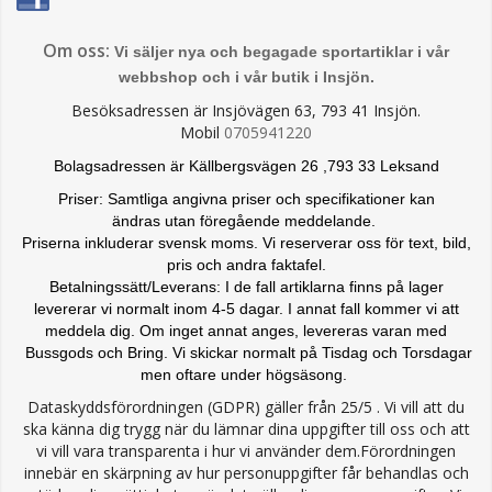
Om oss:
Vi säljer nya och begagade sportartiklar i vår
webbshop och i vår butik i Insjön.
Besöksadressen är Insjövägen 63, 793 41 Insjön.
Mobil
0705941220
Bolagsadressen är Källbergsvägen 26 ,793 33 Leksand
Priser: Samtliga angivna priser och specifikationer kan
ändras
utan föregående meddelande.
Priserna inkluderar svensk moms. Vi reserverar oss för text, bild,
pris och andra faktafel.
Betalningssätt/Leverans: I de fall artiklarna finns på lager
levererar vi normalt inom 4-5 dagar. I annat fall kommer vi att
meddela dig. Om inget annat anges, levereras varan med
Bussgods och Bring. Vi skickar normalt på Tisdag och Torsdagar
men oftare under högsäsong.
Dataskyddsförordningen (GDPR) gäller från 25/5 . Vi vill att du
ska känna dig trygg när du lämnar dina uppgifter till oss och att
vi vill vara transparenta i hur vi använder dem.Förordningen
innebär en skärpning av hur personuppgifter får behandlas och