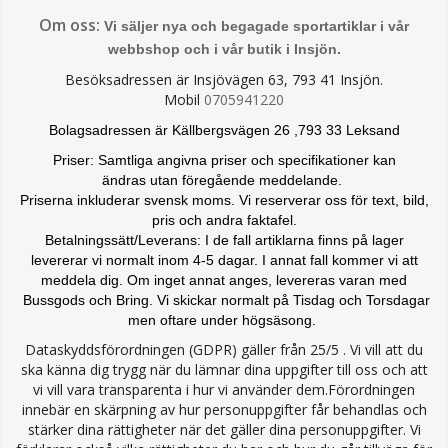
Om oss:
Vi säljer nya och begagade sportartiklar i vår
webbshop och i vår butik i Insjön.
Besöksadressen är Insjövägen 63, 793 41 Insjön.
Mobil
0705941220
Bolagsadressen är Källbergsvägen 26 ,793 33 Leksand
Priser: Samtliga angivna priser och specifikationer kan
ändras
utan föregående meddelande.
Priserna inkluderar svensk moms. Vi reserverar oss för text, bild,
pris och andra faktafel.
Betalningssätt/Leverans: I de fall artiklarna finns på lager
levererar vi normalt inom 4-5 dagar. I annat fall kommer vi att
meddela dig. Om inget annat anges, levereras varan med
Bussgods och Bring. Vi skickar normalt på Tisdag och Torsdagar
men oftare under högsäsong.
Dataskyddsförordningen (GDPR) gäller från 25/5 . Vi vill att du
ska känna dig trygg när du lämnar dina uppgifter till oss och att
vi vill vara transparenta i hur vi använder dem.Förordningen
innebär en skärpning av hur personuppgifter får behandlas och
stärker dina rättigheter när det gäller dina personuppgifter. Vi