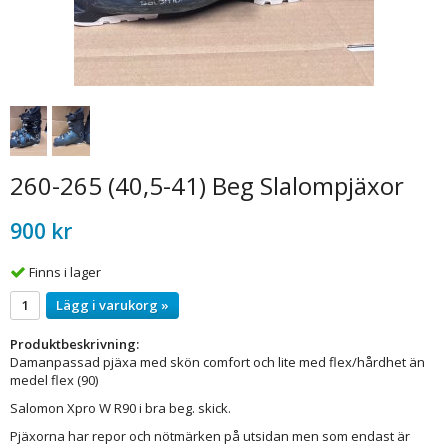
260-265 (40,5-41) Beg Slalompjäxor
900 kr
Finns i lager
Lägg i varukorg »
Produktbeskrivning:
Damanpassad pjäxa med skön comfort och lite med flex/hårdhet än
medel flex (90)
Salomon Xpro W R90 i bra beg. skick.
Pjäxorna har repor och nötmärken på utsidan men som endast är