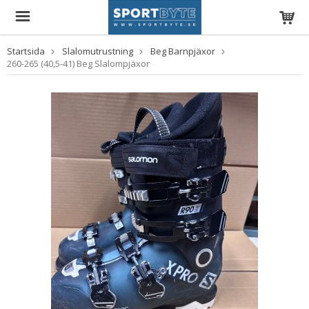
Startsida
Slalomutrustning
Beg Barnpjäxor
260-265 (40,5-41) Beg Slalompjäxor