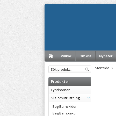
Villkor
Om oss
Nyheter
Startsida
Produkter
Fyndhörnan
Slalomutrustning
Beg Barnskidor
Beg Barnpjäxor