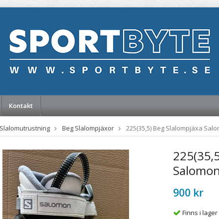
Kontakt
Slalomutrustning
Beg Slalompjäxor
225(35,5) Beg Slalompjäxa Sal
225(35,5
Salomon
900 kr
Finns i lager