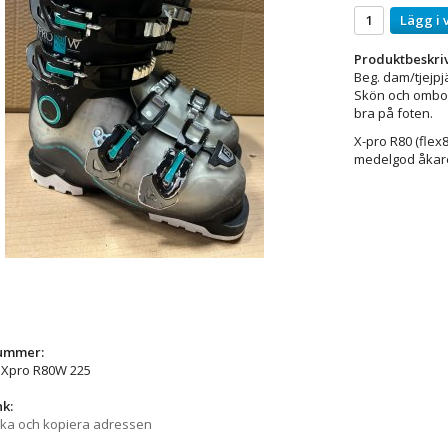
Lägg i 
Produktbeskri
Beg. dam/tjejpjä
Skön och ombon
bra på foten.
X-pro R80 (flex
medelgod åkar
nummer:
Xpro R80W 225
nk:
cka och kopiera adressen