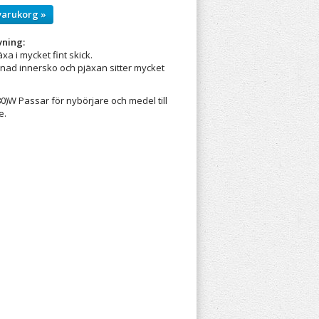
varukorg »
vning:
xa i mycket fint skick.
ad innersko och pjäxan sitter mycket
80)W Passar för nybörjare och medel till
e.