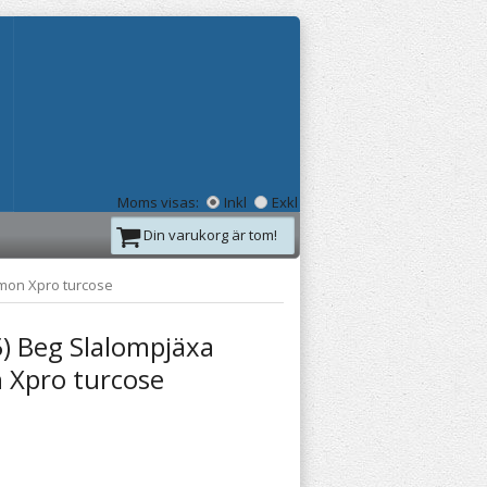
Moms visas:
Inkl
Exkl
Din varukorg är tom!
omon Xpro turcose
) Beg Slalompjäxa
 Xpro turcose