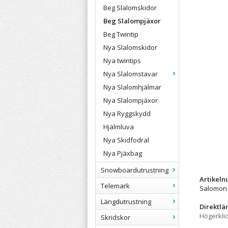
Beg Slalomskidor
Beg Slalompjäxor
Beg Twintip
Nya Slalomskidor
Nya twintips
Nya Slalomstavar
Nya Slalomhjälmar
Nya Slalompjäxor
Nya Ryggskydd
Hjälmluva
Nya Skidfodral
Nya Pjäxbag
Snowboardutrustning
Artikel
Telemark
Salomon 
Längdutrustning
Direktlä
Högerkli
Skridskor