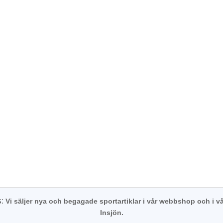
s:
Vi säljer nya och begagade sportartiklar i vår webbshop och i vå
Insjön.