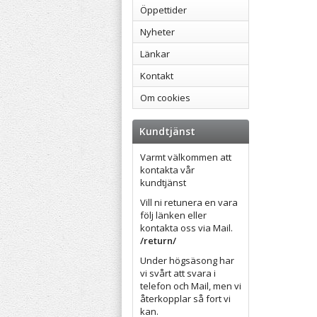
Öppettider
Nyheter
Länkar
Kontakt
Om cookies
Kundtjänst
Varmt välkommen att
kontakta vår
kundtjänst
Vill ni retunera en vara
följ länken eller
kontakta oss via Mail.
/return/
Under högsäsong har
vi svårt att svara i
telefon och Mail, men vi
återkopplar så fort vi
kan.