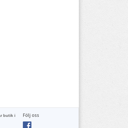
Följ oss
r butik i