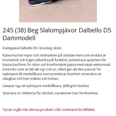
245 (38) Beg Slalompjäxor Dalbello D5
Dammodell
Dampjäxa Dalbello D5 i bra beg. skick.
Pjäxorna har repor och nötmärken på utsidan men som endast är
kosmetisk och ingen påverka på funktion. Justerbara spännen för
bästa basform. En skön och komfortabel pjäxa med mjuk ombonnad
innersko som är lätt att sig i och ur, vilket gör att den passar för
nybörjare till medelåkare som prioriterar komfort. Innerskon är
uttagbar och kan tvättas och torkas.
Lämpar sig väl nybörjare medelåkare, (blå/grön backe).
Granska ex. bilderna för skicket, variationer kan förekomma.
Tyvärr ingår inte denna produkt i vårt sortiment för tillfället.