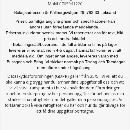
Mobil
0705941220
Bolagsadressen är Källbergsvägen 26 ,793 33 Leksand
Priser: Samtliga angivna priser och specifikationer kan
ändras
utan föregående meddelande.
Priserna inkluderar svensk moms. Vi reserverar oss för text, bild,
pris och andra faktafel.
Betalningssätt/Leverans: I de fall artiklarna finns på lager
levererar vi normalt inom 4-5 dagar. I annat fall kommer vi att
meddela dig. Om inget annat anges, levereras varan med
Bussgods och Bring. Vi skickar normalt på Tisdag och Torsdagar
men oftare under högsäsong.
Dataskyddsförordningen (GDPR) gäller från 25/5 . Vi vill att du
ska känna dig trygg när du lämnar dina uppgifter till oss och att
vi vill vara transparenta i hur vi använder dem.Förordningen
innebär en skärpning av hur personuppgifter får behandlas och
stärker dina rättigheter när det gäller dina personuppgifter. Vi
förklarar också vilka rättigheter du har och hur du går tillväga för
att få dina uppgifter borttagna.