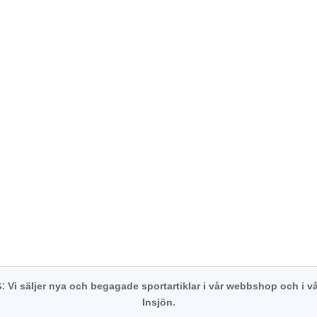
s:
Vi säljer nya och begagade sportartiklar i vår webbshop och i vå
Insjön.