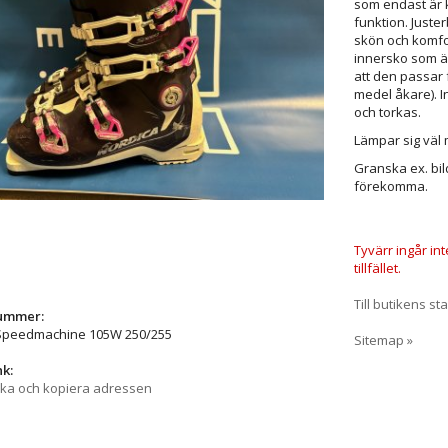
som endast är 
funktion. Just
skön och komf
innersko som är l
att den passar 
medel åkare). I
och torkas.
Lämpar sig väl 
Granska ex. bil
förekomma.
Tyvärr ingår in
tillfället.
Till butikens sta
nummer:
Speedmachine 105W 250/255
Sitemap »
nk:
cka och kopiera adressen