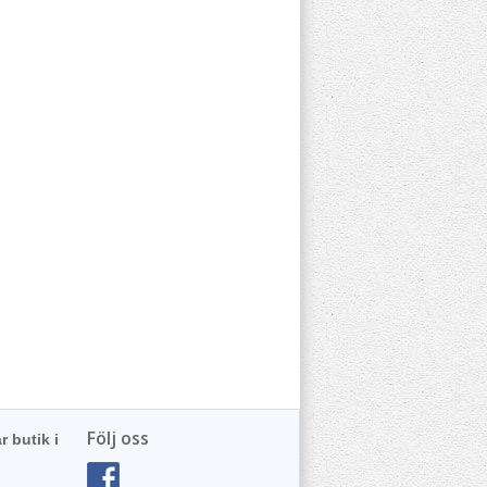
Följ oss
r butik i