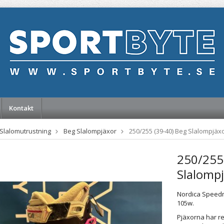
Kontakt
Slalomutrustning
Beg Slalompjäxor
250/255 (39-40) Beg Slalompjäx
250/255
Slalomp
Nordica Speedm
105w.
Pjäxorna har r