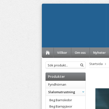
Villkor
Om oss
Nyheter
Startsida
Produkter
Fyndhörnan
Slalomutrustning
Beg Barnskidor
Beg Barnpjäxor