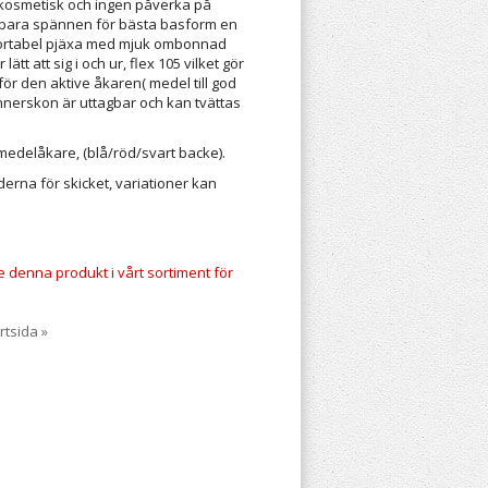
kosmetisk och ingen påverka på
erbara spännen för bästa basform en
ortabel pjäxa med mjuk ombonnad
ätt att sig i och ur, flex 105 vilket gör
för den aktive åkaren( medel till god
nnerskon är uttagbar och kan tvättas
medelåkare, (blå/röd/svart backe).
derna för skicket, variationer kan
te denna produkt i vårt sortiment för
rtsida »