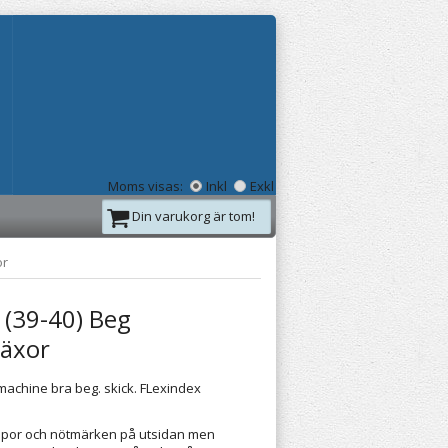
Moms visas:
Inkl
Exkl
Din varukorg är tom!
or
 (39-40) Beg
jäxor
achine bra beg. skick. FLexindex
epor och nötmärken på utsidan men