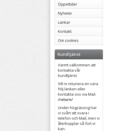
Öppettider
Nyheter
Länkar
Kontakt
Om cookies
Kundtjänst
Varmt välkommen att
kontakta vår
kundtjänst
Vill ni retunera en vara
följ länken eller
kontakta oss via Mail.
/return/
Under högsäsong har
vi svårt att svara i
telefon och Mail, men vi
återkopplar så fort vi
kan.