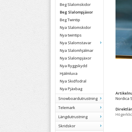
Beg Slalomskidor
Beg Slalompjäxor
Beg Twintip
Nya Slalomskidor
Nya twintips
Nya Slalomstavar
Nya Slalomhjälmar
Nya Slalompjäxor
Nya Ryggskydd
Hjälmluva
Nya Skidfodral
Nya Pjäxbag
Artikel
Snowboardutrustning
Nordica 
Telemark
Direktlä
Högerkli
Längdutrustning
Skridskor