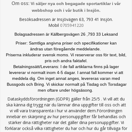
Om oss:
Vi säljer nya och begagade sportartiklar i vår
webbshop och i vår butik i Insjön.
Besöksadressen är Insjövägen 63, 793 41 Insjön.
Mobil
0705941220
Bolagsadressen är Källbergsvägen 26 ,793 33 Leksand
Priser: Samtliga angivna priser och specifikationer kan
ändras
utan föregående meddelande.
Priserna inkluderar svensk moms. Vi reserverar oss för text, bild,
pris och andra faktafel.
Betalningssätt/Leverans: I de fall artiklarna finns på lager
levererar vi normalt inom 4-5 dagar. I annat fall kommer vi att
meddela dig. Om inget annat anges, levereras varan med
Bussgods och Bring. Vi skickar normalt på Tisdag och Torsdagar
men oftare under högsäsong.
Dataskyddsförordningen (GDPR) gäller från 25/5 . Vi vill att du
ska känna dig trygg när du lämnar dina uppgifter till oss och att
vi vill vara transparenta i hur vi använder dem.Förordningen
innebär en skärpning av hur personuppgifter får behandlas och
stärker dina rättigheter när det gäller dina personuppgifter. Vi
förklarar också vilka rättigheter du har och hur du går tillväga för