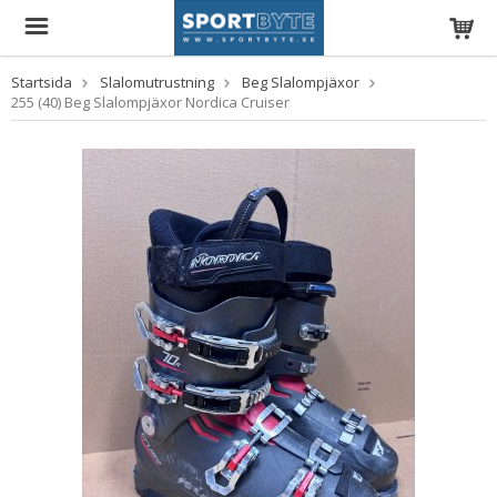
Startsida
Slalomutrustning
Beg Slalompjäxor
255 (40) Beg Slalompjäxor Nordica Cruiser