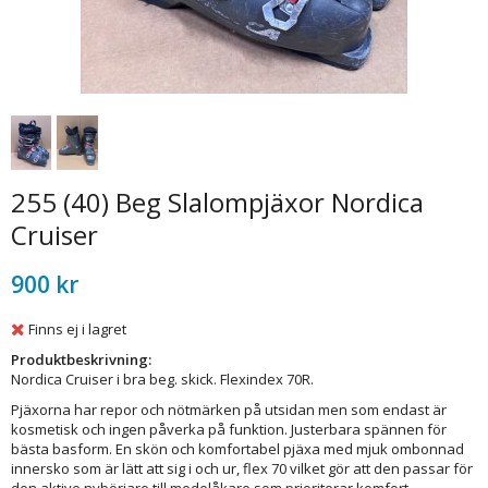
255 (40) Beg Slalompjäxor Nordica
Cruiser
900 kr
Finns ej i lagret
Produktbeskrivning:
Nordica Cruiser i bra beg. skick. Flexindex 70R.
Pjäxorna har repor och nötmärken på utsidan men som endast är
kosmetisk och ingen påverka på funktion. Justerbara spännen för
bästa basform. En skön och komfortabel pjäxa med mjuk ombonnad
innersko som är lätt att sig i och ur, flex 70 vilket gör att den passar för
den aktive nybörjare till medelåkare som prioriterar komfort.