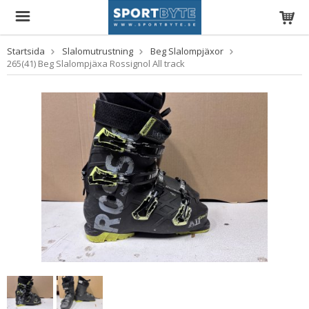
Startsida
Slalomutrustning
Beg Slalompjäxor
265(41) Beg Slalompjäxa Rossignol All track