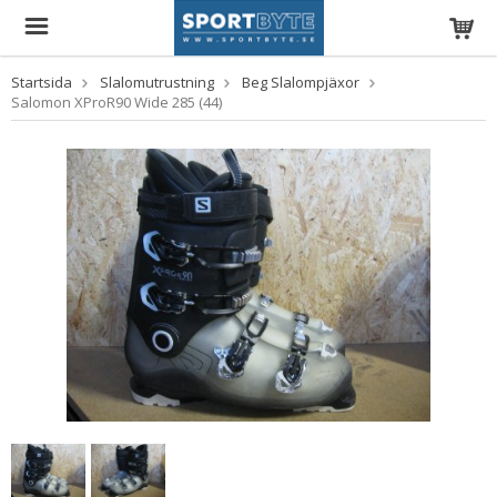
Startsida
Slalomutrustning
Beg Slalompjäxor
Salomon XProR90 Wide 285 (44)