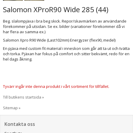
Salomon XProR90 Wide 285 (44)
Beg. slalompjäxa i bra beg skick. Repor/skavmärken av användande
förekommer på utsidan. Se ex. bilder (variationer förekommer då vi
har flera av samma ex.)
Salomon Xpro R90 Wide (Last102mm) Energyzer (flex90, medel)
En pjäxa med custom fit material i inneskon som går att ta ut och tvätta
och torka. Pjäxan har fokus på comfort och sitter bekvämt, redo för en
hel dags åkning.
Tyvärr ingår inte denna produkt i vårt sortiment för tillfället.
Till butikens startsida »
Sitemap »
Kontakta oss