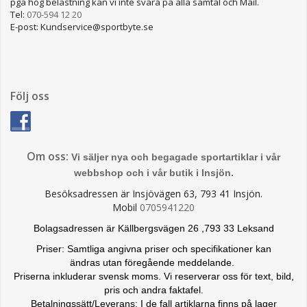
pga hög belastning kan vi inte svara på alla samtal och Mail.
Tel:
070-594 12 20
E-post: Kundservice@sportbyte.se
Följ oss
Om oss:
Vi säljer nya och begagade sportartiklar i vår
webbshop och i vår butik i Insjön.
Besöksadressen är Insjövägen 63, 793 41 Insjön.
Mobil
0705941220
Bolagsadressen är Källbergsvägen 26 ,793 33 Leksand
Priser: Samtliga angivna priser och specifikationer kan
ändras
utan föregående meddelande.
Priserna inkluderar svensk moms. Vi reserverar oss för text, bild,
pris och andra faktafel.
Betalningssätt/Leverans: I de fall artiklarna finns på lager