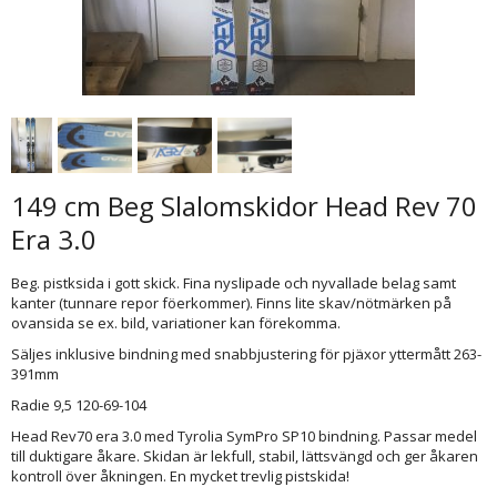
149 cm Beg Slalomskidor Head Rev 70
Era 3.0
Beg. pistksida i gott skick. Fina nyslipade och nyvallade belag samt
kanter (tunnare repor föerkommer). Finns lite skav/nötmärken på
ovansida se ex. bild, variationer kan förekomma.
Säljes inklusive bindning med snabbjustering för pjäxor yttermått 263-
391mm
Radie 9,5 120-69-104
Head Rev70 era 3.0 med Tyrolia SymPro SP10 bindning. Passar medel
till duktigare åkare. Skidan är lekfull, stabil, lättsvängd och ger åkaren
kontroll över åkningen. En mycket trevlig pistskida!