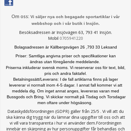
Om oss:
Vi säljer nya och begagade sportartiklar i vår
webbshop och i vår butik i Insjön.
Besöksadressen är Insjövägen 63, 793 41 Insjön.
Mobil
0705941220
Bolagsadressen är Källbergsvägen 26 ,793 33 Leksand
Priser: Samtliga angivna priser och specifikationer kan
ändras
utan föregående meddelande.
Priserna inkluderar svensk moms. Vi reserverar oss för text, bild,
pris och andra faktafel.
Betalningssätt/Leverans: I de fall artiklarna finns på lager
levererar vi normalt inom 4-5 dagar. I annat fall kommer vi att
meddela dig. Om inget annat anges, levereras varan med
Bussgods och Bring. Vi skickar normalt på Tisdag och Torsdagar
men oftare under högsäsong.
Dataskyddsförordningen (GDPR) gäller från 25/5 . Vi vill att du
ska känna dig trygg när du lämnar dina uppgifter till oss och att
vi vill vara transparenta i hur vi använder dem.Förordningen
innebär en skärpning av hur personuppgifter får behandlas och