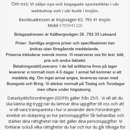
Om oss:
Vi säljer nya och begagade sportartiklar i vår
webbshop och i vår butik i Insjön.
Besöksadressen är Insjövägen 63, 793 41 Insjön.
Mobil
0705941220
Bolagsadressen är Källbergsvägen 26 ,793 33 Leksand
Priser: Samtliga angivna priser och specifikationer kan
ändras
utan föregående meddelande.
Priserna inkluderar svensk moms. Vi reserverar oss för text, bild,
pris och andra faktafel.
Betalningssätt/Leverans: I de fall artiklarna finns på lager
levererar vi normalt inom 4-5 dagar. I annat fall kommer vi att
meddela dig. Om inget annat anges, levereras varan med
Bussgods och Bring. Vi skickar normalt på Tisdag och Torsdagar
men oftare under högsäsong.
Dataskyddsförordningen (GDPR) gäller från 25/5 . Vi vill att du
ska känna dig trygg när du lämnar dina uppgifter till oss och att
vi vill vara transparenta i hur vi använder dem.Förordningen
innebär en skärpning av hur personuppgifter får behandlas och
stärker dina rättigheter när det gäller dina personuppgifter. Vi
förklarar också vilka rättigheter du har och hur du går tillväga för