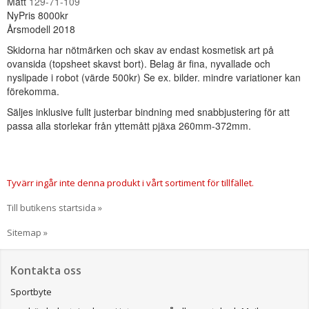
Mått
129-71-109
NyPris 8000kr
Årsmodell 2018
Skidorna har nötmärken och skav av endast kosmetisk art på
ovansida (topsheet skavst bort). Belag är fina, nyvallade och
nyslipade i robot (värde 500kr) Se ex. bilder. mindre variationer kan
förekomma.
Säljes inklusive fullt justerbar bindning med snabbjustering för att
passa alla storlekar från yttemått pjäxa 260mm-372mm.
Tyvärr ingår inte denna produkt i vårt sortiment för tillfället.
Till butikens startsida »
Sitemap »
Kontakta oss
Sportbyte