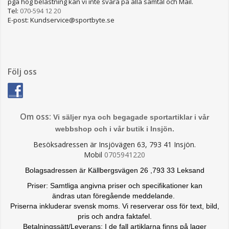
pga hög belastning kan vi inte svara på alla samtal och Mail.
Tel:
070-594 12 20
E-post: Kundservice@sportbyte.se
Följ oss
Om oss:
Vi säljer nya och begagade sportartiklar i vår
webbshop och i vår butik i Insjön.
Besöksadressen är Insjövägen 63, 793 41 Insjön.
Mobil
0705941220
Bolagsadressen är Källbergsvägen 26 ,793 33 Leksand
Priser: Samtliga angivna priser och specifikationer kan
ändras
utan föregående meddelande.
Priserna inkluderar svensk moms. Vi reserverar oss för text, bild,
pris och andra faktafel.
Betalningssätt/Leverans: I de fall artiklarna finns på lager