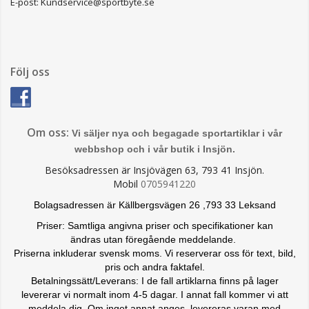
E-post: Kundservice@sportbyte.se
Följ oss
Om oss:
Vi säljer nya och begagade sportartiklar i vår
webbshop och i vår butik i Insjön.
Besöksadressen är Insjövägen 63, 793 41 Insjön.
Mobil
0705941220
Bolagsadressen är Källbergsvägen 26 ,793 33 Leksand
Priser: Samtliga angivna priser och specifikationer kan
ändras
utan föregående meddelande.
Priserna inkluderar svensk moms. Vi reserverar oss för text, bild,
pris och andra faktafel.
Betalningssätt/Leverans: I de fall artiklarna finns på lager
levererar vi normalt inom 4-5 dagar. I annat fall kommer vi att
meddela dig. Om inget annat anges, levereras varan med