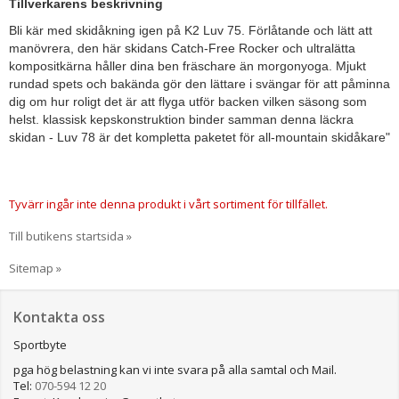
Tillverkarens beskrivning
Bli kär med skidåkning igen på K2 Luv 75. Förlåtande och lätt att
manövrera, den här skidans Catch-Free Rocker och ultralätta
kompositkärna håller dina ben fräschare än morgonyoga. Mjukt
rundad spets och bakända gör den lättare i svängar för att påminna
dig om hur roligt det är att flyga utför backen vilken säsong som
helst. klassisk kepskonstruktion binder samman denna läckra
skidan - Luv 78 är det kompletta paketet för all-mountain skidåkare"
Tyvärr ingår inte denna produkt i vårt sortiment för tillfället.
Till butikens startsida »
Sitemap »
Kontakta oss
Sportbyte
pga hög belastning kan vi inte svara på alla samtal och Mail.
Tel:
070-594 12 20