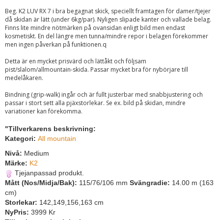
Beg. K2 LUV RX 7 i bra begagnat skick, speciellt framtagen för damer/tjejer
då skidan är lätt (under 6kg/par). Nyligen slipade kanter och vallade belag.
Finns lite mindre nötmärken på ovansidan enligt bild men endast
kosmetiskt. En del längre men tunna/mindre repor i belagen förekommer
men ingen påverkan på funktionen.q
Detta är en mycket prisvärd och lättåkt och följsam
pist/slalom/allmountain-skida. Passar mycket bra för nybörjare till
medelåkaren.
Bindning (grip-walk) ingår och är fullt justerbar med snabbjustering och
passar i stort sett alla pjäxstorlekar. Se ex. bild på skidan, mindre
variationer kan förekomma.
"Tillverkarens beskrivning:
Kategori:
All mountain
Nivå:
Medium
Märke:
K2
Tjejanpassad produkt.
Mått (Nos/Midja/Bak):
115/76/106 mm
Svängradie:
14.00 m (163
cm)
Storlekar:
142,149,156,163 cm
NyPris:
3999 Kr