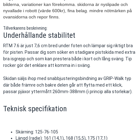
bilderna, variationer kan förekomma. skidorna är nyslipade och
nyvallade i robott (värde 600kr), fina belag. mindre nötmärken på
ovansidorna och repor finns.
Tillverkarens beskrivning:
Underhållande stabilitet
RTM 7.6 är just 7,6 cm bred under foten och lämpar sig riktigt bra
för pisten. Passar dig som söker en stadigare pistskida med extra
bra isgrepp och som kan prestera både i kort och lång sväng. Tip
rocker gör det enklare att komma in i sväng.
Skidan säljs ihop med snabbjusteringsbindning av GRIP-Walk typ
där både främre och bakre delen går att flytta med ett klick,
passar pjäxor yttermått 260mm-388mm (i princip alla storlekar).
Teknisk specifikation
Skärning: 125-76-105
Längd (radie): 161 (14,1), 168 (15,5), 175 (17,1)