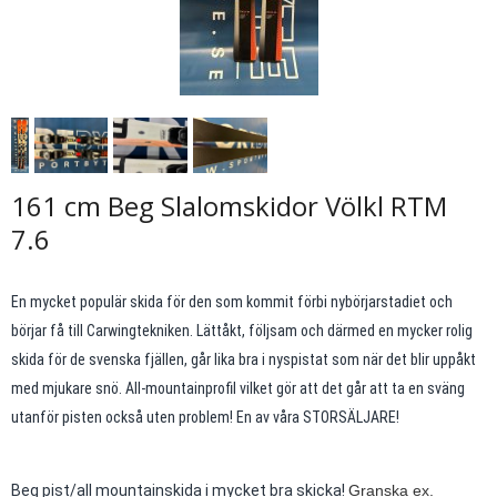
161 cm Beg Slalomskidor Völkl RTM
7.6
En mycket populär skida för den som kommit förbi nybörjarstadiet och
börjar få till Carwingtekniken. Lättåkt, följsam och därmed en mycker rolig
skida för de svenska fjällen, går lika bra i nyspistat som när det blir uppåkt
med mjukare snö. All-mountainprofil vilket gör att det går att ta en sväng
utanför pisten också uten problem! En av våra STORSÄLJARE!
Beg pist/all mountainskida i mycket bra skicka!
Granska ex.