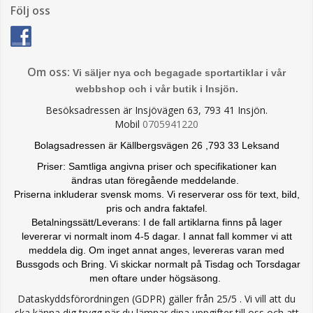
Följ oss
Om oss:
Vi säljer nya och begagade sportartiklar i vår
webbshop och i vår butik i Insjön.
Besöksadressen är Insjövägen 63, 793 41 Insjön.
Mobil
0705941220
Bolagsadressen är Källbergsvägen 26 ,793 33 Leksand
Priser: Samtliga angivna priser och specifikationer kan
ändras
utan föregående meddelande.
Priserna inkluderar svensk moms. Vi reserverar oss för text, bild,
pris och andra faktafel.
Betalningssätt/Leverans: I de fall artiklarna finns på lager
levererar vi normalt inom 4-5 dagar. I annat fall kommer vi att
meddela dig. Om inget annat anges, levereras varan med
Bussgods och Bring. Vi skickar normalt på Tisdag och Torsdagar
men oftare under högsäsong.
Dataskyddsförordningen (GDPR) gäller från 25/5 . Vi vill att du
ska känna dig trygg när du lämnar dina uppgifter till oss och att