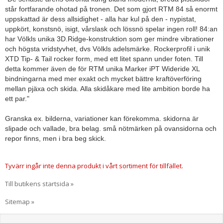
står fortfarande ohotad på tronen. Det som gjort RTM 84 så enormt
uppskattad är dess allsidighet - alla har kul på den - nypistat,
uppkört, konstsnö, isigt, vårslask och lössnö spelar ingen roll! 84:an
har Völkls unika 3D.Ridge-konstruktion som ger mindre vibrationer
och högsta vridstyvhet, dvs Völkls adelsmärke. Rockerprofil i unik
XTD Tip- & Tail rocker form, med ett litet spann under foten. Till
detta kommer även de för RTM unika Marker iPT Wideride XL
bindningarna med mer exakt och mycket bättre kraftöverföring
mellan pjäxa och skida. Alla skidåkare med lite ambition borde ha
ett par."
Granska ex. bilderna, variationer kan förekomma. skidorna är
slipade och vallade, bra belag. små nötmärken på ovansidorna och
repor finns, men i bra beg skick.
Tyvärr ingår inte denna produkt i vårt sortiment för tillfället.
Till butikens startsida »
Sitemap »