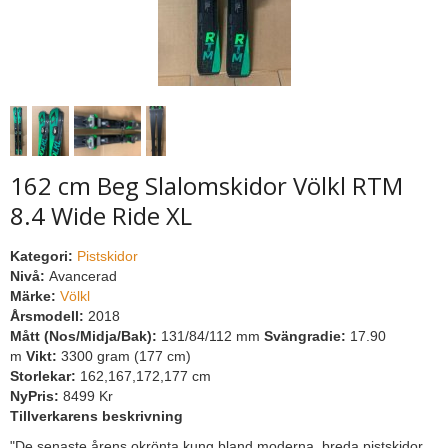
162 cm Beg Slalomskidor Völkl RTM
8.4 Wide Ride XL
Kategori:
Pistskidor
Nivå:
Avancerad
Märke:
Völkl
Årsmodell:
2018
Mått (Nos/Midja/Bak):
131/84/112 mm
Svängradie:
17.90
m
Vikt:
3300 gram (177 cm)
Storlekar:
162,167,172,177 cm
NyPris:
8499 Kr
Tillverkarens beskrivning
"De senaste årens okrönta kung bland moderna, breda pistskidor