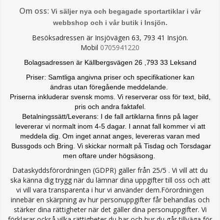
Om oss:
Vi säljer nya och begagade sportartiklar i vår
webbshop och i vår butik i Insjön.
Besöksadressen är Insjövägen 63, 793 41 Insjön.
Mobil
0705941220
Bolagsadressen är Källbergsvägen 26 ,793 33 Leksand
Priser: Samtliga angivna priser och specifikationer kan
ändras
utan föregående meddelande.
Priserna inkluderar svensk moms. Vi reserverar oss för text, bild,
pris och andra faktafel.
Betalningssätt/Leverans: I de fall artiklarna finns på lager
levererar vi normalt inom 4-5 dagar. I annat fall kommer vi att
meddela dig. Om inget annat anges, levereras varan med
Bussgods och Bring. Vi skickar normalt på Tisdag och Torsdagar
men oftare under högsäsong.
Dataskyddsförordningen (GDPR) gäller från 25/5 . Vi vill att du
ska känna dig trygg när du lämnar dina uppgifter till oss och att
vi vill vara transparenta i hur vi använder dem.Förordningen
innebär en skärpning av hur personuppgifter får behandlas och
stärker dina rättigheter när det gäller dina personuppgifter. Vi
förklarar också vilka rättigheter du har och hur du går tillväga för