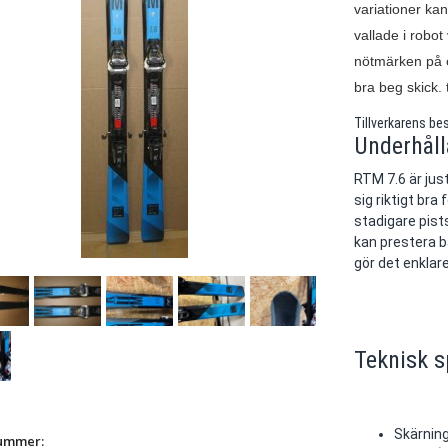
variationer ka
vallade i robot
nötmärken på o
bra beg skick.
Tillverkarens bes
Underhåll
RTM 7.6 är jus
sig riktigt bra
stadigare pist
kan prestera b
gör det enklar
Teknisk s
Skärnin
nummer: