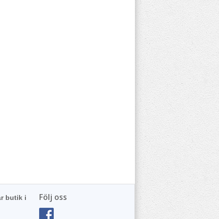
Följ oss
r butik i