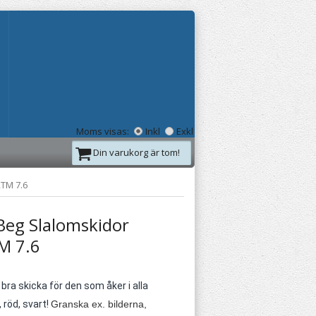
Moms visas:
Inkl
Exkl
Din varukorg är tom!
RTM 7.6
Beg Slalomskidor
M 7.6
 bra skicka för den som åker i alla
 röd, svart!
Granska ex. bilderna,