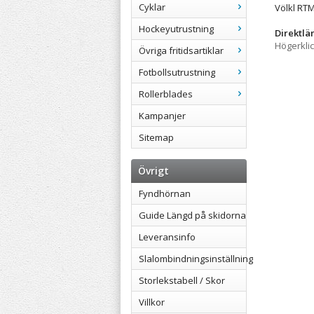
Cyklar
Völkl RTM
Hockeyutrustning
Direktlä
Högerkli
Övriga fritidsartiklar
Fotbollsutrustning
Rollerblades
Kampanjer
Sitemap
Övrigt
Fyndhörnan
Guide Längd på skidorna
Leveransinfo
Slalombindningsinställning
Storlekstabell / Skor
Villkor