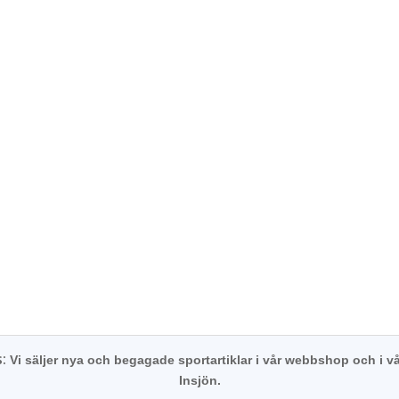
s:
Vi säljer nya och begagade sportartiklar i vår webbshop och i vå
Insjön.