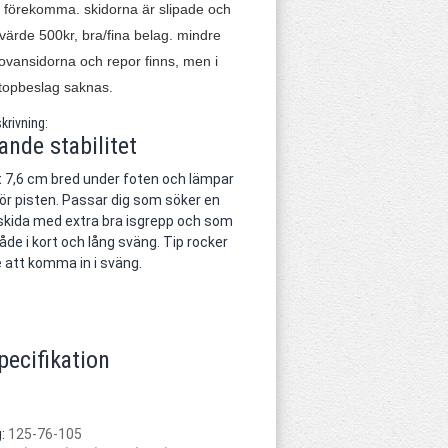
n förekomma. skidorna är slipade och
 värde 500kr, bra/fina belag. mindre
vansidorna och repor finns, men i
 topbeslag saknas.
krivning:
ande stabilitet
t 7,6 cm bred under foten och lämpar
 för pisten. Passar dig som söker en
skida med extra bra isgrepp och som
åde i kort och lång sväng. Tip rocker
e att komma in i sväng.
pecifikation
g:
125-76-105