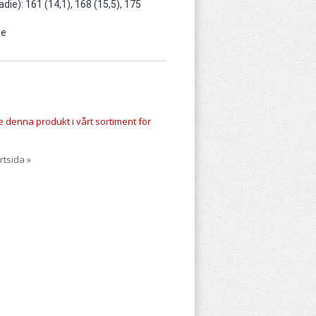
adie): 161 (14,1), 168 (15,5), 175
te
te denna produkt i vårt sortiment för
rtsida »