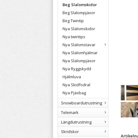
Beg Slalomskidor
Beg Slalompjäxor
Beg Twintip
Nya Slalomskidor
Nya twintips
Nya Slalomstavar
Nya Slalomhjälmar
Nya Slalompjäxor
Nya Ryggskydd
Hjälmluva
Nya Skidfodral
Nya Pjäxbag
Snowboardutrustning
Telemark
Längdutrustning
Skridskor
Artikel