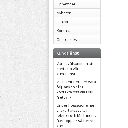
Öppettider
Nyheter
Länkar
Kontakt
Om cookies
Kundtjänst
Varmt välkommen att
kontakta vår
kundtjänst
Vill ni retunera en vara
följ länken eller
kontakta oss via Mail.
/return/
Under högsäsong har
vi svårt att svara i
telefon och Mail, men vi
återkopplar så fort vi
kan.