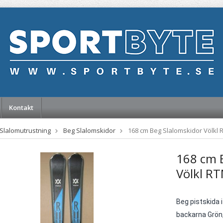
Kontakt
Slalomutrustning
Beg Slalomskidor
168 cm Beg Slalomskidor Völkl 
168 cm 
Völkl RT
Beg pistskida i
backarna Grön,