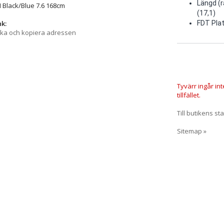
Längd (r
 Black/Blue 7.6 168cm
(17,1)
nk:
FDT Pla
cka och kopiera adressen
Tyvärr ingår in
tillfället.
Till butikens sta
Sitemap »