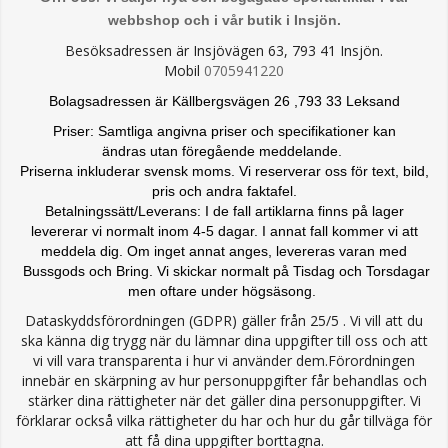
webbshop och i vår butik i Insjön.
Besöksadressen är Insjövägen 63, 793 41 Insjön.
Mobil
0705941220
Bolagsadressen är Källbergsvägen 26 ,793 33 Leksand
Priser: Samtliga angivna priser och specifikationer kan
ändras
utan föregående meddelande.
Priserna inkluderar svensk moms. Vi reserverar oss för text, bild,
pris och andra faktafel.
Betalningssätt/Leverans: I de fall artiklarna finns på lager
levererar vi normalt inom 4-5 dagar. I annat fall kommer vi att
meddela dig. Om inget annat anges, levereras varan med
Bussgods och Bring. Vi skickar normalt på Tisdag och Torsdagar
men oftare under högsäsong.
Dataskyddsförordningen (GDPR) gäller från 25/5 . Vi vill att du
ska känna dig trygg när du lämnar dina uppgifter till oss och att
vi vill vara transparenta i hur vi använder dem.Förordningen
innebär en skärpning av hur personuppgifter får behandlas och
stärker dina rättigheter när det gäller dina personuppgifter. Vi
förklarar också vilka rättigheter du har och hur du går tillväga för
att få dina uppgifter borttagna.